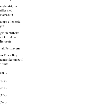
oogle utstyrer
riller med
atamaskin
la opp eller hold
jeft!
gle slår tilbake
ot kritikk av
icrosoft
italt Personvern
har Pirate Bay-
ramaet kommet til
n slutt
nuar
(7)
(149)
(612)
(379)
(240)