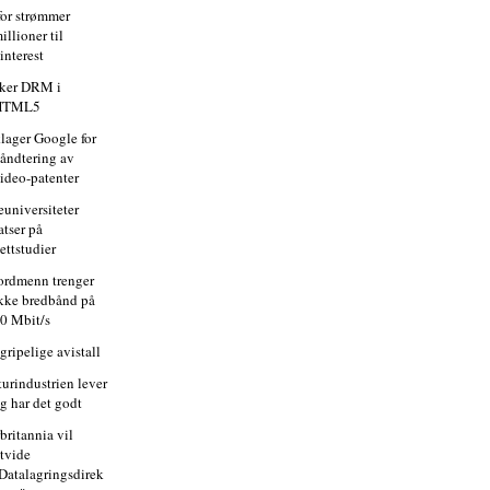
for strømmer
illioner til
interest
ker DRM i
HTML5
lager Google for
åndtering av
ideo-patenter
euniversiteter
atser på
ettstudier
ordmenn trenger
kke bredbånd på
0 Mbit/s
gripelige avistall
turindustrien lever
g har det godt
britannia vil
tvide
Datalagringsdirek