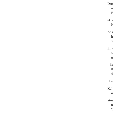
Der
m
P
Øns
Ank
h
v
Elit
s
n
– N
i
5
Ube
Kul
o
Stor
u
"