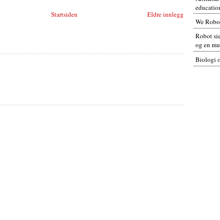
educatio
Startsiden
Eldre innlegg
We Robo
Robot sie
og en mul
Biologi 