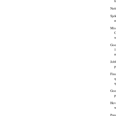
t
Nett
Sje
m
Mis
G
s
Goo
1
m
Jobb
p
Fin
s
s
Goo
p
Hev
w
Pate