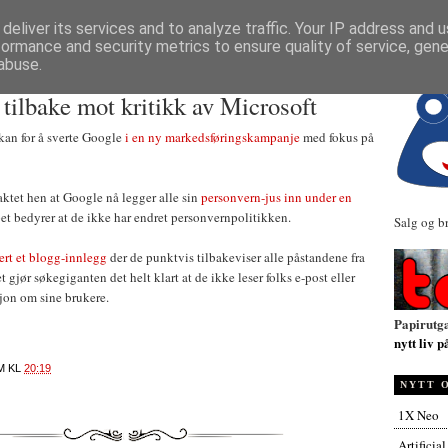
NYHETER
deliver its services and to analyze traffic. Your IP address and 
formance and security metrics to ensure quality of service, gen
abuse.
 tilbake mot kritikk av Microsoft
 kan for å sverte Google
i en ny markedsføringskampanje
med fokus på
aktet hen at Google nå legger alle sin
personvern-jus inn under en
pet bedyrer at de ikke har endret personvernpolitikken.
Salg og b
ert et blogg-innlegg
der de punktvis tilbakeviser alle påstandene fra
 gjør søkegiganten det helt klart at de ikke leser folks e-post eller
jon om sine brukere.
Papirutg
nytt liv p
M
KL
20:19
NYTT 
1X Neo
Artificia