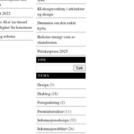
n
KI-designverktøy i arkitektur
t 2022
og design
r AI er 'en trussel
Drømmen om den enkle
ighet' for kunstnere
hytta
og roboter
Befester strengt vern av
strandsonen
Pritzkerpisen 2025
SØK
TEMA
Design
(3)
Diablog
(28)
Fotografering
(2)
Fremtidsutsikter
(11)
Informasjonsdesign
(32)
Informasjonsfrihet
(26)