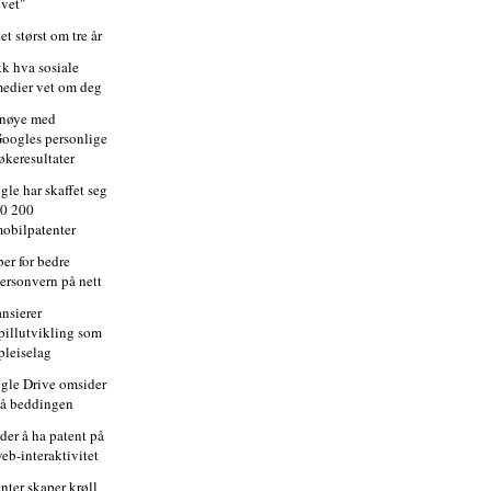
ivet"
et størst om tre år
kk hva sosiale
edier vet om deg
nøye med
oogles personlige
økeresultater
gle har skaffet seg
0 200
obilpatenter
er for bedre
ersonvern på nett
ansierer
pillutvikling som
pleiselag
gle Drive omsider
å beddingen
der å ha patent på
eb-interaktivitet
nter skaper krøll