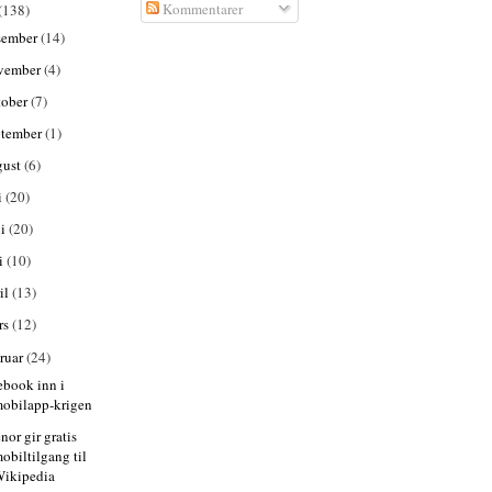
Kommentarer
(138)
sember
(14)
vember
(4)
tober
(7)
ptember
(1)
gust
(6)
i
(20)
ni
(20)
i
(10)
il
(13)
rs
(12)
bruar
(24)
ebook inn i
obilapp-krigen
nor gir gratis
obiltilgang til
ikipedia