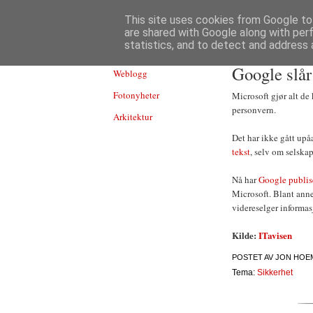
TEKNOLOGI
This site uses cookies from Google to 
are shared with Google along with per
statistics, and to detect and address 
Google slår
Weblogg
Fotonyheter
Microsoft gjør alt de
personvern.
Arkitektur
Det har ikke gått upå
tekst
, selv om selska
Nå har
Google publis
Microsoft. Blant annet
videreselger informas
Kilde:
ITavisen
POSTET AV
JON HOE
Tema:
Sikkerhet