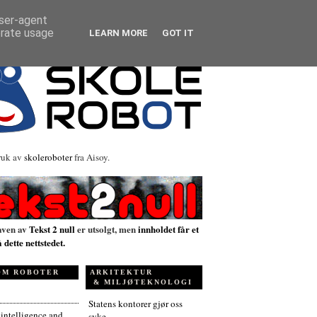
user-agent
erate usage
LEARN MORE
GOT IT
ruk av
skoleroboter
fra Aisoy.
aven av
Tekst 2 null
er utsolgt, men
innholdet får et
å dette nettstedet.
OM ROBOTER
ARKITEKTUR
& MILJØTEKNOLOGI
Statens kontorer gjør oss
l intelligence and
syke