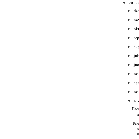
2012
▼
de
►
no
►
ok
►
se
►
au
►
jul
►
ju
►
ma
►
apr
►
ma
►
fe
▼
Fac
m
Tele
m
W