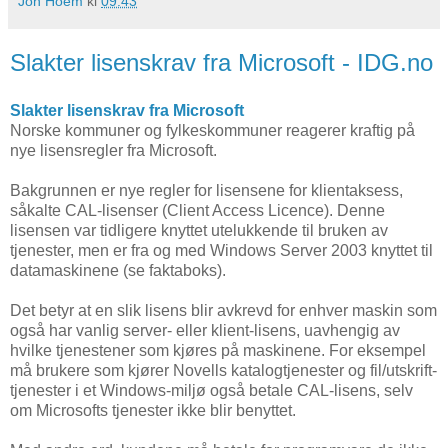
Jon Hoem
kl
09:43
Slakter lisenskrav fra Microsoft - IDG.no
Slakter lisenskrav fra Microsoft
Norske kommuner og fylkeskommuner reagerer kraftig på
nye lisensregler fra Microsoft.
Bakgrunnen er nye regler for lisensene for klientaksess,
såkalte CAL-lisenser (Client Access Licence). Denne
lisensen var tidligere knyttet utelukkende til bruken av
tjenester, men er fra og med Windows Server 2003 knyttet til
datamaskinene (se faktaboks).
Det betyr at en slik lisens blir avkrevd for enhver maskin som
også har vanlig server- eller klient-lisens, uavhengig av
hvilke tjenestener som kjøres på maskinene. For eksempel
må brukere som kjører Novells katalogtjenester og fil/utskrift-
tjenester i et Windows-miljø også betale CAL-lisens, selv
om Microsofts tjenester ikke blir benyttet.