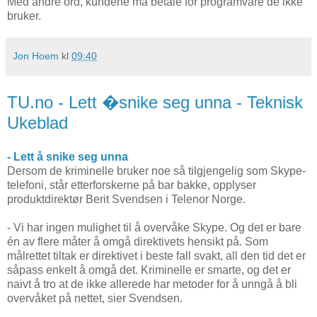
Med andre ord, kundene må betale for programvare de ikke
bruker.
Jon Hoem
kl
09:40
TU.no - Lett �snike seg unna - Teknisk
Ukeblad
- Lett å snike seg unna
Dersom de kriminelle bruker noe så tilgjengelig som Skype-
telefoni, står etterforskerne på bar bakke, opplyser
produktdirektør Berit Svendsen i Telenor Norge.
- Vi har ingen mulighet til å overvåke Skype. Og det er bare
én av flere måter å omgå direktivets hensikt på. Som
målrettet tiltak er direktivet i beste fall svakt, all den tid det er
såpass enkelt å omgå det. Kriminelle er smarte, og det er
naivt å tro at de ikke allerede har metoder for å unngå å bli
overvåket på nettet, sier Svendsen.