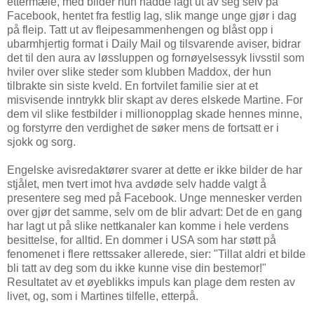
ettermæle, med bilder hun hadde lagt ut av seg selv på
Facebook, hentet fra festlig lag, slik mange unge gjør i dag
på fleip. Tatt ut av fleipesammenhengen og blåst opp i
ubarmhjertig format i Daily Mail og tilsvarende aviser, bidrar
det til den aura av løssluppen og fornøyelsessyk livsstil som
hviler over slike steder som klubben Maddox, der hun
tilbrakte sin siste kveld. En fortvilet familie sier at et
misvisende inntrykk blir skapt av deres elskede Martine. For
dem vil slike festbilder i millionopplag skade hennes minne,
og forstyrre den verdighet de søker mens de fortsatt er i
sjokk og sorg.
Engelske avisredaktører svarer at dette er ikke bilder de har
stjålet, men tvert imot hva avdøde selv hadde valgt å
presentere seg med på Facebook. Unge mennesker verden
over gjør det samme, selv om de blir advart: Det de en gang
har lagt ut på slike nettkanaler kan komme i hele verdens
besittelse, for alltid. En dommer i USA som har støtt på
fenomenet i flere rettssaker allerede, sier: "Tillat aldri et bilde
bli tatt av deg som du ikke kunne vise din bestemor!"
Resultatet av et øyeblikks impuls kan plage dem resten av
livet, og, som i Martines tilfelle, etterpå.