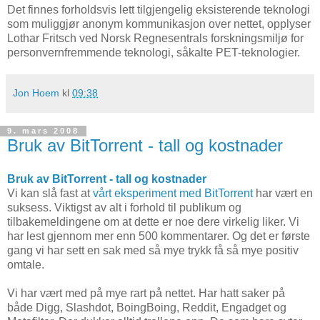
Det finnes forholdsvis lett tilgjengelig eksisterende teknologi
som muliggjør anonym kommunikasjon over nettet, opplyser
Lothar Fritsch ved Norsk Regnesentrals forskningsmiljø for
personvernfremmende teknologi, såkalte PET-teknologier.
Jon Hoem
kl
09:38
9. mars 2008
Bruk av BitTorrent - tall og kostnader
Bruk av BitTorrent - tall og kostnader
Vi kan slå fast at
vårt eksperiment med BitTorrent
har vært en
suksess. Viktigst av alt i forhold til publikum og
tilbakemeldingene om at dette er noe dere virkelig liker. Vi
har lest gjennom mer enn 500 kommentarer. Og det er første
gang vi har sett en sak med så mye trykk få så mye positiv
omtale.
Vi har vært med på mye rart på nettet. Har hatt saker på
både Digg, Slashdot, BoingBoing, Reddit, Engadget og