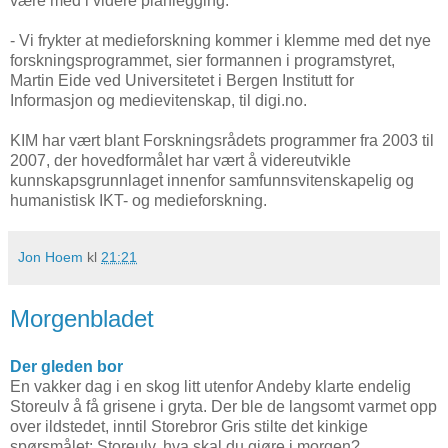
være med i videre planlegging.
- Vi frykter at medieforskning kommer i klemme med det nye
forskningsprogrammet, sier formannen i programstyret,
Martin Eide ved Universitetet i Bergen Institutt for
Informasjon og medievitenskap, til digi.no.
KIM har vært blant Forskningsrådets programmer fra 2003 til
2007, der hovedformålet har vært å videreutvikle
kunnskapsgrunnlaget innenfor samfunnsvitenskapelig og
humanistisk IKT- og medieforskning.
Jon Hoem
kl
21:21
Morgenbladet
Der gleden bor
En vakker dag i en skog litt utenfor Andeby klarte endelig
Storeulv å få grisene i gryta. Der ble de langsomt varmet opp
over ildstedet, inntil Storebror Gris stilte det kinkige
spørsmålet: Storeulv, hva skal du gjøre i morgen?