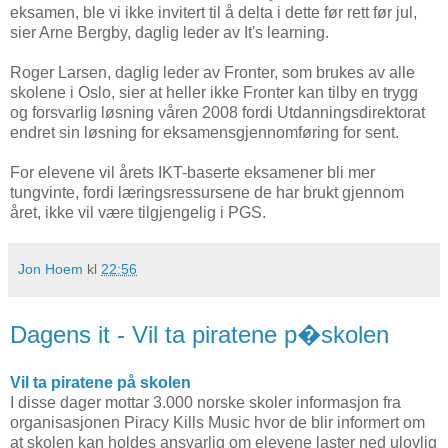
eksamen, ble vi ikke invitert til å delta i dette før rett før jul,
sier Arne Bergby, daglig leder av It's learning.
Roger Larsen, daglig leder av Fronter, som brukes av alle
skolene i Oslo, sier at heller ikke Fronter kan tilby en trygg
og forsvarlig løsning våren 2008 fordi Utdanningsdirektorat
endret sin løsning for eksamensgjennomføring for sent.
For elevene vil årets IKT-baserte eksamener bli mer
tungvinte, fordi læringsressursene de har brukt gjennom
året, ikke vil være tilgjengelig i PGS.
Jon Hoem
kl
22:56
Dagens it - Vil ta piratene p�skolen
Vil ta piratene på skolen
I disse dager mottar 3.000 norske skoler informasjon fra
organisasjonen Piracy Kills Music hvor de blir informert om
at skolen kan holdes ansvarlig om elevene laster ned ulovlig