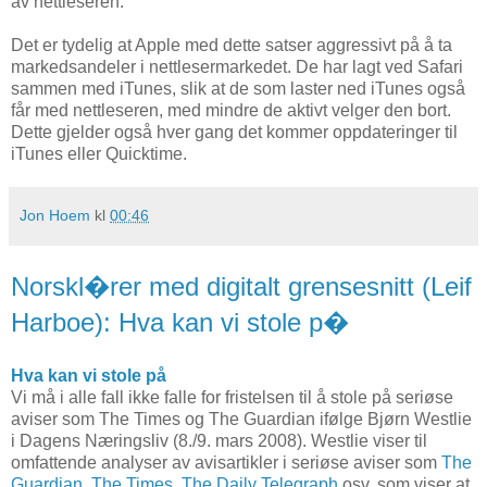
av nettleseren.
Det er tydelig at Apple med dette satser aggressivt på å ta
markedsandeler i nettlesermarkedet. De har lagt ved Safari
sammen med iTunes, slik at de som laster ned iTunes også
får med nettleseren, med mindre de aktivt velger den bort.
Dette gjelder også hver gang det kommer oppdateringer til
iTunes eller Quicktime.
Jon Hoem
kl
00:46
Norskl�rer med digitalt grensesnitt (Leif
Harboe): Hva kan vi stole p�
Hva kan vi stole på
Vi må i alle fall ikke falle for fristelsen til å stole på seriøse
aviser som The Times og The Guardian ifølge Bjørn Westlie
i Dagens Næringsliv (8./9. mars 2008). Westlie viser til
omfattende analyser av avisartikler i seriøse aviser som
The
Guardian
,
The Times
,
The Daily Telegraph
osv. som viser at