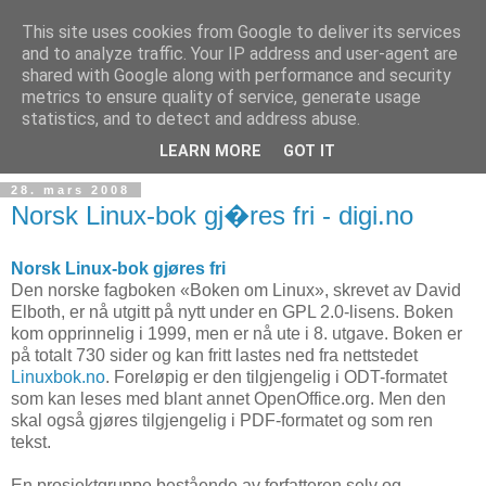
This site uses cookies from Google to deliver its services
and to analyze traffic. Your IP address and user-agent are
shared with Google along with performance and security
metrics to ensure quality of service, generate usage
Teknologinyheter
statistics, and to detect and address abuse.
LEARN MORE
GOT IT
28. mars 2008
Norsk Linux-bok gj�res fri - digi.no
Norsk Linux-bok gjøres fri
Den norske fagboken «Boken om Linux», skrevet av David
Elboth, er nå utgitt på nytt under en GPL 2.0-lisens. Boken
kom opprinnelig i 1999, men er nå ute i 8. utgave. Boken er
på totalt 730 sider og kan fritt lastes ned fra nettstedet
Linuxbok.no
. Foreløpig er den tilgjengelig i ODT-formatet
som kan leses med blant annet OpenOffice.org. Men den
skal også gjøres tilgjengelig i PDF-formatet og som ren
tekst.
En prosjektgruppe bestående av forfatteren selv og