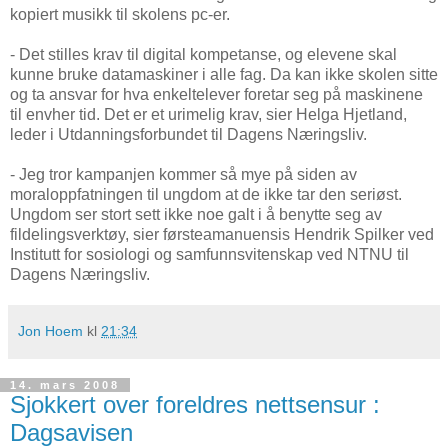
kopiert musikk til skolens pc-er.
- Det stilles krav til digital kompetanse, og elevene skal
kunne bruke datamaskiner i alle fag. Da kan ikke skolen sitte
og ta ansvar for hva enkeltelever foretar seg på maskinene
til envher tid. Det er et urimelig krav, sier Helga Hjetland,
leder i Utdanningsforbundet til Dagens Næringsliv.
- Jeg tror kampanjen kommer så mye på siden av
moraloppfatningen til ungdom at de ikke tar den seriøst.
Ungdom ser stort sett ikke noe galt i å benytte seg av
fildelingsverktøy, sier førsteamanuensis Hendrik Spilker ved
Institutt for sosiologi og samfunnsvitenskap ved NTNU til
Dagens Næringsliv.
Jon Hoem
kl
21:34
14. mars 2008
Sjokkert over foreldres nettsensur :
Dagsavisen