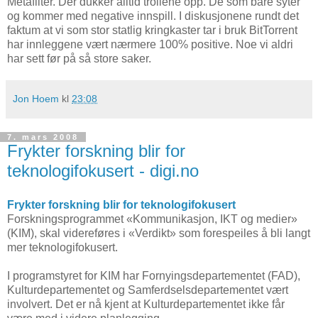
Metafilter. Der dukker alltid trollene opp. De som bare syter
og kommer med negative innspill. I diskusjonene rundt det
faktum at vi som stor statlig kringkaster tar i bruk BitTorrent
har innleggene vært nærmere 100% positive. Noe vi aldri
har sett før på så store saker.
Jon Hoem
kl
23:08
7. mars 2008
Frykter forskning blir for
teknologifokusert - digi.no
Frykter forskning blir for teknologifokusert
Forskningsprogrammet «Kommunikasjon, IKT og medier»
(KIM), skal videreføres i «Verdikt» som forespeiles å bli langt
mer teknologifokusert.
I programstyret for KIM har Fornyingsdepartementet (FAD),
Kulturdepartementet og Samferdselsdepartementet vært
involvert. Det er nå kjent at Kulturdepartementet ikke får