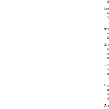
f
Epo
t
V
.
Nex
t
k
Goo
b
a
h
Lite
N
i
s
Myn
m
l
f
Uhe