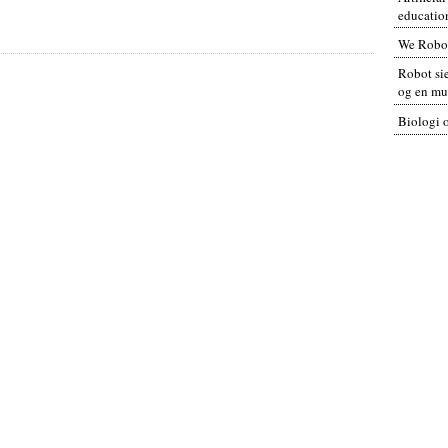
educatio
We Robo
Robot sie
og en mul
Biologi 