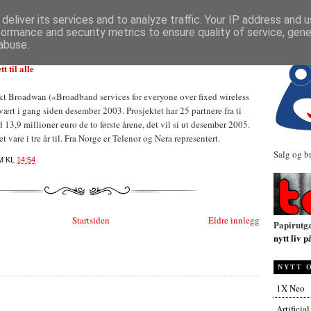
NYHETER
deliver its services and to analyze traffic. Your IP address and 
formance and security metrics to ensure quality of service, gen
abuse.
t til alle
kt Broadwan («Broadband services for everyone over fixed wireless
vært i gang siden desember 2003. Prosjektet har 25 partnere fra ti
d 13,9 millioner euro de to første årene, det vil si ut desember 2005.
t vare i tre år til. Fra Norge er Telenor og Nera representert.
Salg og b
M
KL
14:54
Startsiden
Eldre innlegg
Papirutg
nytt liv p
NYTT 
1X Neo
Artificia