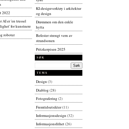
n
KI-designverktøy i arkitektur
t 2022
og design
r AI er 'en trussel
Drømmen om den enkle
ighet' for kunstnere
hytta
og roboter
Befester strengt vern av
strandsonen
Pritzkerpisen 2025
SØK
TEMA
Design
(3)
Diablog
(28)
Fotografering
(2)
Fremtidsutsikter
(11)
Informasjonsdesign
(32)
Informasjonsfrihet
(26)