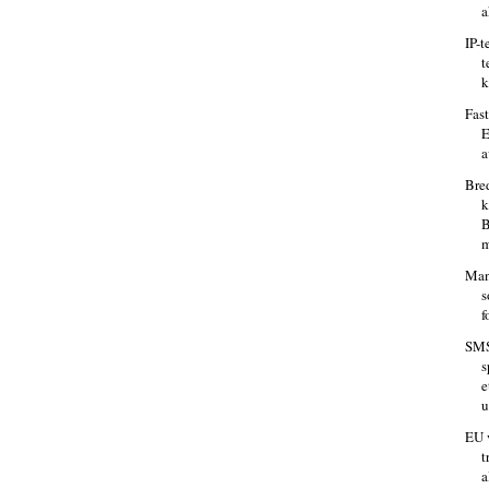
a
IP-t
t
k
Fast
E
a
Bre
k
B
m
Man
s
f
SMS
s
e
u
EU v
t
a