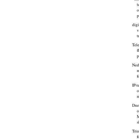
t
o
p
dig
v
t
Tel
f
p
Ned
m
f
IP-t
o
m
Due
M
s
Triu
f