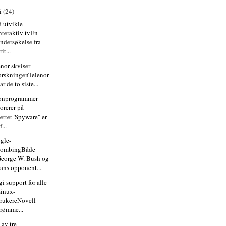
i
(24)
å utvikle
nteraktiv tvEn
ndersøkelse fra
rit...
enor skviser
orskningenTelenor
ar de to siste...
onprogrammer
lorerer på
ettet"Spyware" er
 f...
gle-
bombingBåde
eorge W. Bush og
ans opponent...
gi support for alle
inux-
rukereNovell
rømme...
 av tre