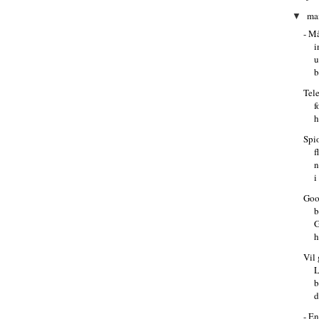
ma
▼
- M
i
u
b
Tel
f
h
Spi
f
n
i
Goo
G
h
Vil 
L
b
d
- En