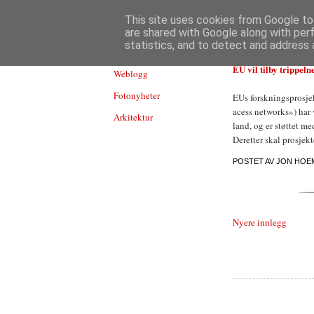
TEKNOLOGI
This site uses cookies from Google to 
are shared with Google along with per
statistics, and to detect and address 
EU vil tilby trippelnet
Weblogg
Fotonyheter
EUs forskningsprosje
acess networks») har 
Arkitektur
land, og er støttet me
Deretter skal prosjekte
POSTET AV
JON HOE
Nyere innlegg