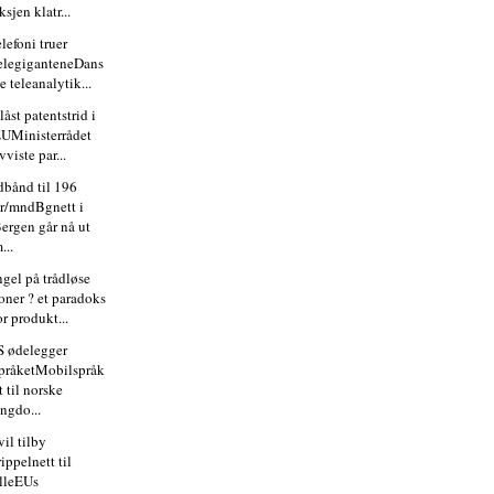
ksjen klatr...
elefoni truer
elegiganteneDans
e teleanalytik...
låst patentstrid i
UMinisterrådet
vviste par...
dbånd til 196
r/mndBgnett i
ergen går nå ut
...
gel på trådløse
oner ? et paradoks
or produkt...
 ødelegger
pråketMobilspråk
t til norske
ngdo...
il tilby
rippelnett til
lleEUs