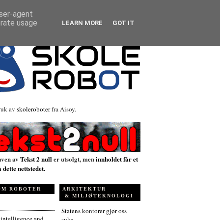
user-agent
erate usage
LEARN MORE
GOT IT
ruk av
skoleroboter
fra Aisoy.
aven av
Tekst 2 null
er utsolgt, men
innholdet får et
å dette nettstedet.
OM ROBOTER
ARKITEKTUR
& MILJØTEKNOLOGI
Statens kontorer gjør oss
l intelligence and
syke