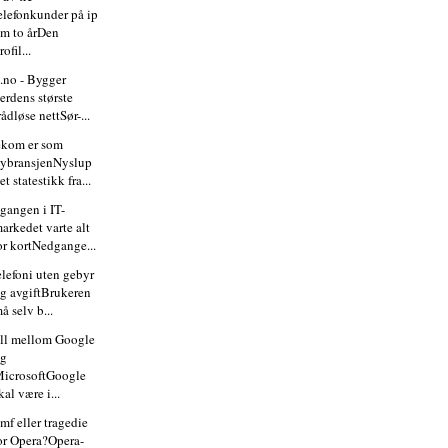
elefonkunder på ip
m to årDen
rofil...
i.no - Bygger
erdens største
rådløse nettSør-...
ekom er som
lybransjenNyslup
et statestikk fra...
gangen i IT-
arkedet varte alt
or kortNedgange...
elefoni uten gebyr
g avgiftBrukeren
å selv b...
ll mellom Google
og
icrosoftGoogle
kal være i...
mf eller tragedie
or Opera?Opera-