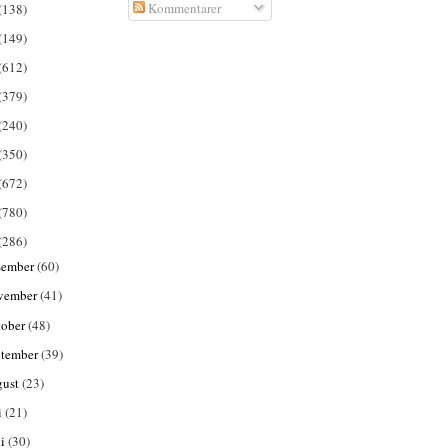
Kommentarer
(138)
(149)
(612)
(379)
(240)
(350)
(672)
(780)
(286)
sember
(60)
vember
(41)
tober
(48)
ptember
(39)
gust
(23)
i
(21)
ni
(30)