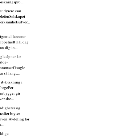
orskningspro...
st dyrere enn
elefonSelskapet
erksamhetsutvec..
tgentel lanserer
rippelnett nåI dag
an digi.n...
gle åpner for
ilde-
nnonserGoogle
ar så langt...
 it-forskning i
orgePer
nnbygger gir
venske...
digheter og
edier bryter
oven!Avdeling for
o...
ldige