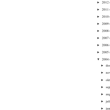
2012
►
2011
►
2010
►
2009
►
2008
►
2007
►
2006
►
2005
►
2004
▼
de
►
no
►
ok
►
se
►
au
►
jul
►
ju
►