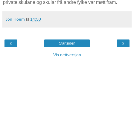
private skulane og skular frå andre fylke var møtt fram.
Jon Hoem
kl
14:50
‹
›
Startsiden
Vis nettversjon