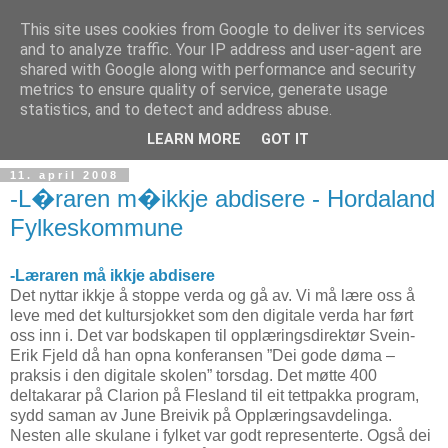
This site uses cookies from Google to deliver its services
and to analyze traffic. Your IP address and user-agent are
shared with Google along with performance and security
metrics to ensure quality of service, generate usage
Teknologinyheter
statistics, and to detect and address abuse.
LEARN MORE
GOT IT
11. april 2008
-L�raren m�ikkje abdisere - Hordaland
Fylkeskommune
-Læraren må ikkje abdisere
Det nyttar ikkje å stoppe verda og gå av. Vi må lære oss å
leve med det kultursjokket som den digitale verda har ført
oss inn i. Det var bodskapen til opplæringsdirektør Svein-
Erik Fjeld då han opna konferansen ”Dei gode døma –
praksis i den digitale skolen” torsdag. Det møtte 400
deltakarar på Clarion på Flesland til eit tettpakka program,
sydd saman av June Breivik på Opplæringsavdelinga.
Nesten alle skulane i fylket var godt representerte. Også dei