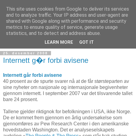
This site uses cookies from Google to deliver its services
and to analyze traffic. Your IP address and user-agent are
shared with Google along with performance and security
metrics to ensure quality of service, generate usage
Teknologinyheter
statistics, and to detect and address abuse.
LEARN MORE
GOT IT
25. desember 2008
Internett g�r forbi avisene
Internett går forbi avisene
40 prosent av de spurte svarer nå at de får størsteparten av
sine nyheter om nasjonale og internasjonale begivenheter
gjennom internett. I september 2007 var det tilsvarende tallet
bare 24 prosent.
Tallene gjelder riktignok for befolkningen i USA, ikke Norge.
De er kommet frem gjennom en årlig undersøkelse som
gjennomføres av Pew Research Center i den amerikanske
hovedstaden Washington. Det er analyseselskapets
avdeling «
The People & The Press
» som står bak studien.