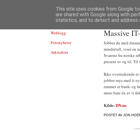
TEKNOLOGI
This site uses cookies from Google to 
are shared with Google along with per
statistics, and to detect and address 
Massive IT-
Weblogg
Fotonyheter
Jobber du med datamas
mindretall, viser en 
Arkitektur
Svarene fra norske arb
prosent av og til. Ti
Ikke overraskende er 
jobber mye med it-sys
rammet er bank- og fin
mens bare én av ti ik
Kilde:
DN.no
POSTET AV
JON HOE