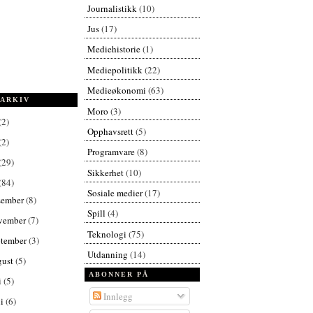
Journalistikk
(10)
Jus
(17)
Mediehistorie
(1)
Mediepolitikk
(22)
Medieøkonomi
(63)
ARKIV
Moro
(3)
(2)
Opphavsrett
(5)
(2)
Programvare
(8)
(29)
Sikkerhet
(10)
(84)
Sosiale medier
(17)
sember
(8)
Spill
(4)
vember
(7)
Teknologi
(75)
ptember
(3)
Utdanning
(14)
gust
(5)
ABONNER PÅ
i
(5)
Innlegg
ni
(6)