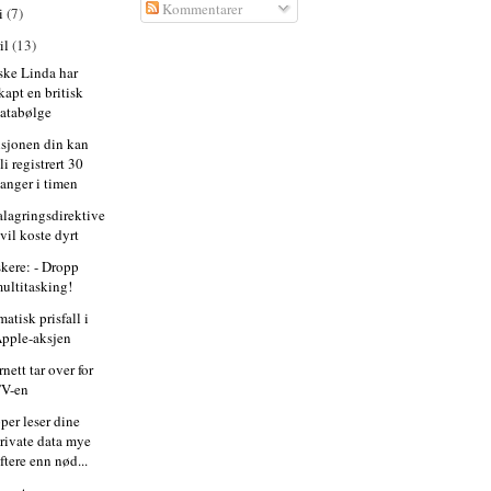
Kommentarer
i
(7)
il
(13)
ske Linda har
kapt en britisk
atabølge
isjonen din kan
li registrert 30
anger i timen
alagringsdirektive
 vil koste dyrt
skere: - Dropp
ultitasking!
atisk prisfall i
pple-aksjen
rnett tar over for
TV-en
per leser dine
rivate data mye
ftere enn nød...