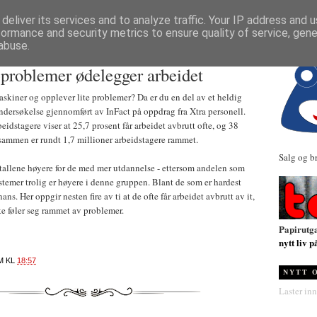
NYHETER
deliver its services and to analyze traffic. Your IP address and 
formance and security metrics to ensure quality of service, gen
abuse.
problemer ødelegger arbeidet
kiner og opplever lite problemer? Da er du en del av et heldig
undersøkelse gjennomført av InFact på oppdrag fra Xtra personell.
eidstagere viser at 25,7 prosent får arbeidet avbrutt ofte, og 38
l sammen er rundt 1,7 millioner arbeidstagere rammet.
Salg og b
tallene høyere for de med mer utdannelse - ettersom andelen som
temer trolig er høyere i denne gruppen. Blant de som er hardest
ans. Her oppgir nesten fire av ti at de ofte får arbeidet avbrutt av it,
ke føler seg rammet av problemer.
Papirutg
nytt liv p
M
KL
18:57
NYTT 
Laster inn.