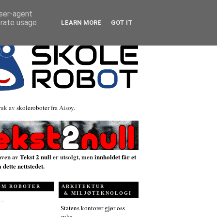
user-agent
erate usage
LEARN MORE
GOT IT
ruk av
skoleroboter
fra Aisoy.
aven av
Tekst 2 null
er utsolgt, men
innholdet får et
å dette nettstedet.
OM ROBOTER
ARKITEKTUR
& MILJØTEKNOLOGI
..
Statens kontorer gjør oss
syke