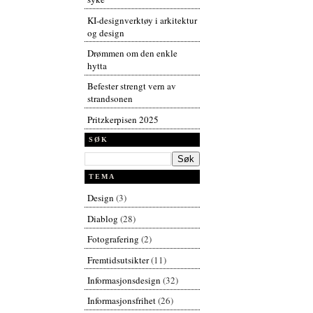
KI-designverktøy i arkitektur
og design
Drømmen om den enkle
hytta
Befester strengt vern av
strandsonen
Pritzkerpisen 2025
SØK
TEMA
Design
(3)
Diablog
(28)
Fotografering
(2)
Fremtidsutsikter
(11)
Informasjonsdesign
(32)
Informasjonsfrihet
(26)