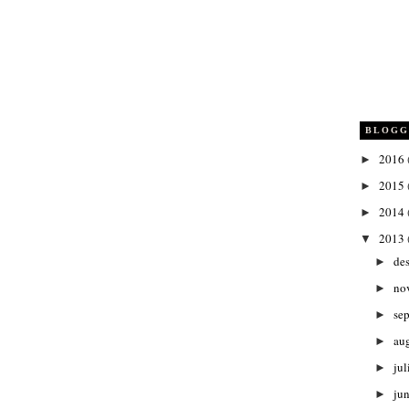
BLOGG
2016
►
2015
►
2014
►
2013
▼
de
►
no
►
se
►
au
►
jul
►
ju
►