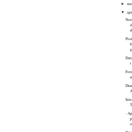
ma
►
apr
▼
Nor
s
d
Pos
b
g
Dat
t
For
m
Dram
A
Inte
- Ap
p
o