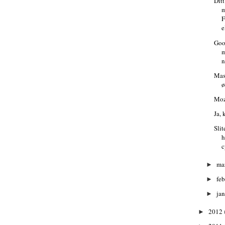
Ditt
m
F
e
Goo
m
n
Mas
ø
Mozi
Ja,
Slit
h
c
ma
►
fe
►
ja
►
2012
►