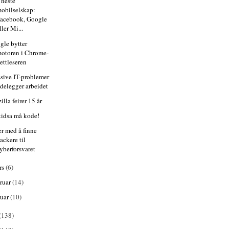
 neste
obilselskap:
acebook, Google
ller Mi...
gle bytter
otoren i Chrome-
ettleseren
sive IT-problemer
delegger arbeidet
lla feirer 15 år
 kidsa må kode!
er med å finne
ackere til
yberforsvaret
rs
(6)
bruar
(14)
nuar
(10)
(138)