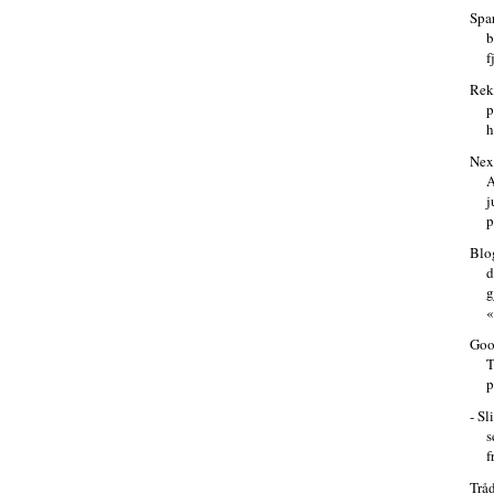
Spar
b
f
Rek
p
h
Nex
A
j
p
Blo
d
g
«
Goo
T
p
- S
s
f
Trå