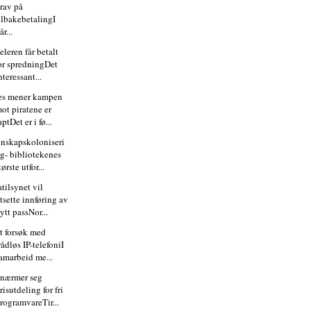
rav på
ilbakebetalingI
år...
eleren får betalt
or spredningDet
nteressant...
es mener kampen
ot piratene er
aptDet er i fø...
nskapskoloniseri
g- bibliotekenes
tørste utfor...
tilsynet vil
tsette innføring av
ytt passNor...
rt forsøk med
rådløs IP-telefoniI
amarbeid me...
 nærmer seg
risutdeling for fri
rogramvareTir...