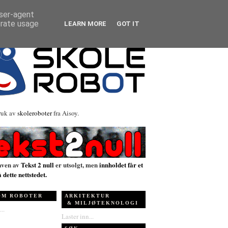
user-agent
erate usage
LEARN MORE
GOT IT
ruk av
skoleroboter
fra Aisoy.
aven av
Tekst 2 null
er utsolgt, men
innholdet får et
å dette nettstedet.
OM ROBOTER
ARKITEKTUR
& MILJØTEKNOLOGI
..
Laster inn...