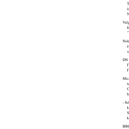
T
å
N
Valg
f
"
Nok
è
s
DN 
I
I
Mic
t
G
h
- S
S
k
BBC