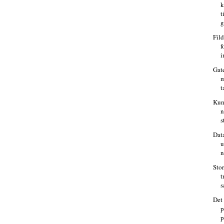
k
t
g
Fild
f
i
Gat
m
t
Kun
n
s
Data
u
n
Sto
t
s
Det
p
p