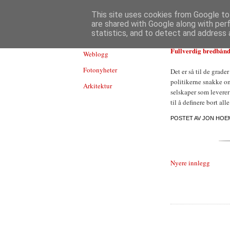
TEKNOLOGI
This site uses cookies from Google to 
are shared with Google along with per
statistics, and to detect and address 
Fullverdig bredbån
Weblogg
Fotonyheter
Det er så til de grade
politikerne snakke o
Arkitektur
selskaper som leverer
til å definere bort all
POSTET AV
JON HOE
Nyere innlegg