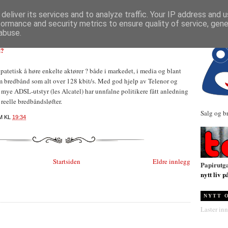
NYHETER
deliver its services and to analyze traffic. Your IP address and 
formance and security metrics to ensure quality of service, gen
abuse.
d?
r patetisk å høre enkelte aktører ? både i markedet, i media og blant
m bredbånd som alt over 128 kbit/s. Med god hjelp av Telenor og
 mye ADSL-utstyr (les Alcatel) har unnfalne politikere fått anledning
e reelle bredbåndsløfter.
Salg og b
M
KL
19:34
Startsiden
Eldre innlegg
Papirutg
nytt liv p
NYTT 
Laster inn.