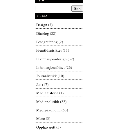
SØK
TEMA
Design
(3)
Diablog
(28)
Fotografering
(2)
Fremtidsutsikter
(11)
Informasjonsdesign
(32)
Informasjonsfrihet
(26)
Journalistikk
(10)
Jus
(17)
Mediehistorie
(1)
Mediepolitikk
(22)
Medieøkonomi
(63)
Moro
(3)
Opphavsrett
(5)