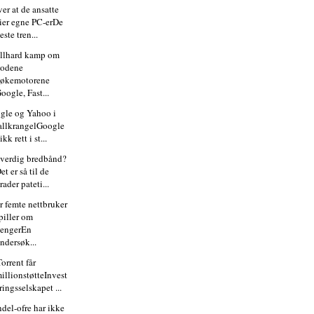
er at de ansatte
ier egne PC-erDe
leste tren...
llhard kamp om
hodene
økemotorene
oogle, Fast...
gle og Yahoo i
allkrangelGoogle
ikk rett i st...
lverdig bredbånd?
et er så til de
rader pateti...
r femte nettbruker
piller om
engerEn
ndersøk...
orrent får
illionstøtteInvest
ringsselskapet ...
ndel-ofre har ikke