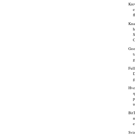
Krev
e
f
Kna
S
G
Goo
t
g
Ful
D
g
Hve
s
p
u
BitT
m
e
Svi