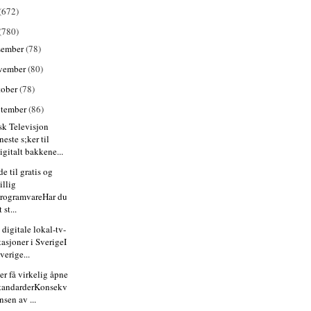
(672)
(780)
sember
(78)
vember
(80)
tober
(78)
ptember
(86)
sk Televisjon
neste s;ker til
igitalt bakkene...
e til gratis og
illig
rogramvareHar du
t st...
digitale lokal-tv-
tasjoner i SverigeI
verige...
er få virkelig åpne
tandarderKonsekv
nsen av ...