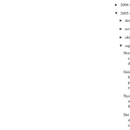
2006
►
2005
▼
de
►
no
►
ok
►
se
▼
Nor
e
d
Guid
b
p
e
Nye 
s
S
Det 
s
e