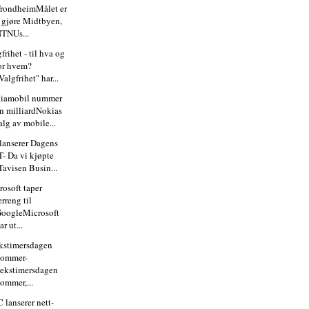
rondheimMålet er
 gjøre Midtbyen,
TNUs...
frihet - til hva og
or hvem?
Valgfrihet" har...
iamobil nummer
n milliardNokias
alg av mobile...
lanserer Dagens
T- Da vi kjøpte
Tavisen Busin...
rosoft taper
erreng til
oogleMicrosoft
ar ut...
ekstimersdagen
kommer-
ekstimersdagen
ommer,...
 lanserer nett-