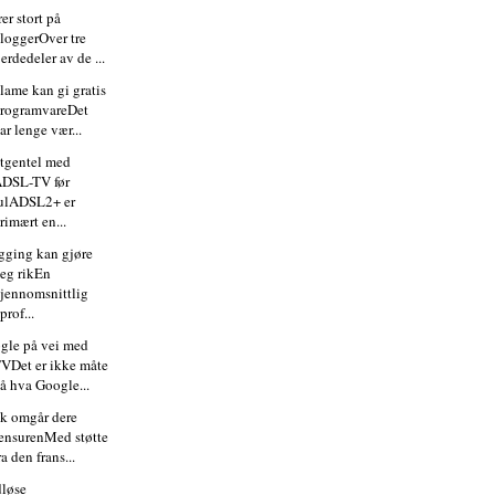
er stort på
loggerOver tre
jerdedeler av de ...
lame kan gi gratis
rogramvareDet
ar lenge vær...
tgentel med
DSL-TV før
ulADSL2+ er
rimært en...
gging kan gjøre
eg rikEn
jennomsnittlig
prof...
gle på vei med
VDet er ikke måte
å hva Google...
lik omgår dere
ensurenMed støtte
ra den frans...
dløse