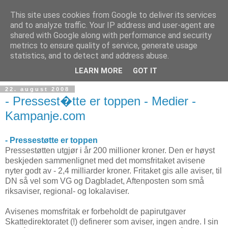
This site uses cookies from Google to deliver its services
and to analyze traffic. Your IP address and user-agent are
shared with Google along with performance and security
metrics to ensure quality of service, generate usage
Teknologinyheter
statistics, and to detect and address abuse.
LEARN MORE
GOT IT
22. august 2008
- Pressest�tte er toppen - Medier -
Kampanje.com
- Pressestøtte er toppen
Pressestøtten utgjør i år 200 millioner kroner. Den er høyst
beskjeden sammenlignet med det momsfritaket avisene
nyter godt av - 2,4 milliarder kroner. Fritaket gis alle aviser, til
DN så vel som VG og Dagbladet, Aftenposten som små
riksaviser, regional- og lokalaviser.
Avisenes momsfritak er forbeholdt de papirutgaver
Skattedirektoratet (!) definerer som aviser, ingen andre. I sin