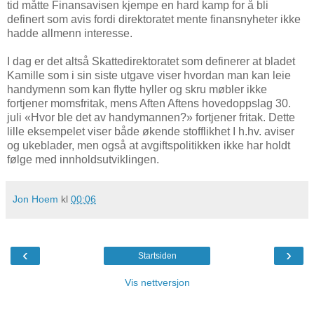
tid måtte Finansavisen kjempe en hard kamp for å bli
definert som avis fordi direktoratet mente finansnyheter ikke
hadde allmenn interesse.
I dag er det altså Skattedirektoratet som definerer at bladet
Kamille som i sin siste utgave viser hvordan man kan leie
handymenn som kan flytte hyller og skru møbler ikke
fortjener momsfritak, mens Aften Aftens hovedoppslag 30.
juli «Hvor ble det av handymannen?» fortjener fritak. Dette
lille eksempelet viser både økende stofflikhet I h.hv. aviser
og ukeblader, men også at avgiftspolitikken ikke har holdt
følge med innholdsutviklingen.
Jon Hoem
kl
00:06
‹
›
Startsiden
Vis nettversjon