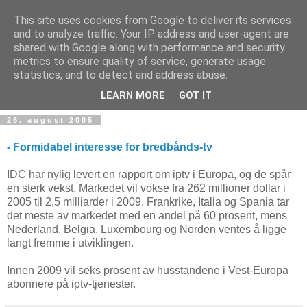
This site uses cookies from Google to deliver its services
and to analyze traffic. Your IP address and user-agent are
shared with Google along with performance and security
metrics to ensure quality of service, generate usage
Teknologinyheter
statistics, and to detect and address abuse.
LEARN MORE
GOT IT
26. august 2005
- Formidabel interesse for bredbånds-tv
IDC har nylig levert en rapport om iptv i Europa, og de spår
en sterk vekst. Markedet vil vokse fra 262 millioner dollar i
2005 til 2,5 milliarder i 2009. Frankrike, Italia og Spania tar
det meste av markedet med en andel på 60 prosent, mens
Nederland, Belgia, Luxembourg og Norden ventes å ligge
langt fremme i utviklingen.
Innen 2009 vil seks prosent av husstandene i Vest-Europa
abonnere på iptv-tjenester.