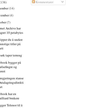
Kommentarer
(138)
sember
(14)
vember
(4)
tober
(7)
ernet Archive har
agret 10 petabytes
lipper du å snekre
unstige titler på
ett
tsøk taper terreng
ebook bygger på
ølsefingre og
ureri
 regjeringen stanse
atalagringsdirekti
et
ebook har en
illiard brukere
gger Telenor til å