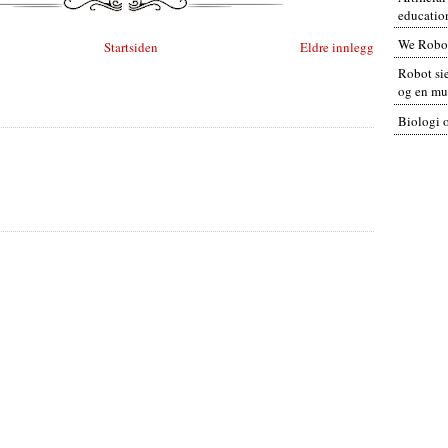
educatio
We Robo
Startsiden
Eldre innlegg
Robot sie
og en mul
Biologi 