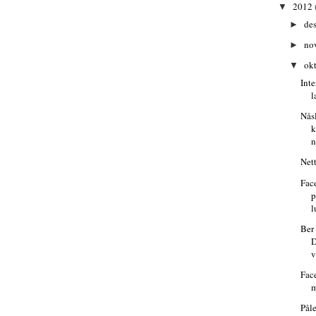
2012
▼
de
►
no
►
ok
▼
Int
l
Nås
k
n
Net
Fac
p
l
Ber
D
v
Fac
m
Påle