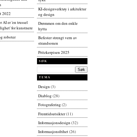
n
KI-designverktøy i arkitektur
t 2022
og design
r AI er 'en trussel
Drømmen om den enkle
ighet' for kunstnere
hytta
og roboter
Befester strengt vern av
strandsonen
Pritzkerpisen 2025
SØK
TEMA
Design
(3)
Diablog
(28)
Fotografering
(2)
Fremtidsutsikter
(11)
Informasjonsdesign
(32)
Informasjonsfrihet
(26)