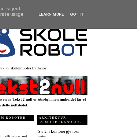
user-agent
erate usage
LEARN MORE
GOT IT
ruk av
skoleroboter
fra Aisoy.
aven av
Tekst 2 null
er utsolgt, men
innholdet får et
å dette nettstedet.
OM ROBOTER
ARKITEKTUR
& MILJØTEKNOLOGI
Statens kontorer gjør oss
l intelligence and
syke