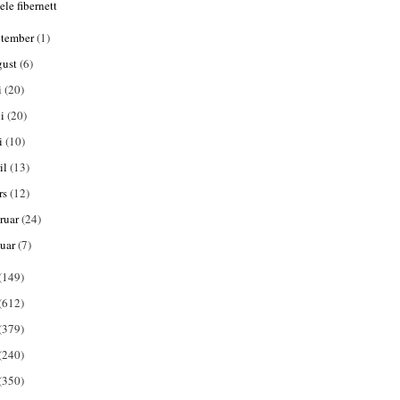
ele fibernett
ptember
(1)
gust
(6)
i
(20)
ni
(20)
i
(10)
il
(13)
rs
(12)
bruar
(24)
nuar
(7)
(149)
(612)
(379)
(240)
(350)