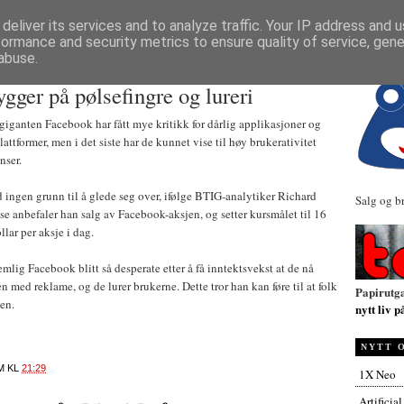
NYHETER
deliver its services and to analyze traffic. Your IP address and 
formance and security metrics to ensure quality of service, gen
abuse.
gger på pølsefingre og lureri
giganten Facebook har fått mye kritikk for dårlig applikasjoner og
attformer, men i det siste har de kunnet vise til høy brukerativitet
nser.
id ingen grunn til å glede seg over, ifølge BTIG-analytiker Richard
Salg og b
yse anbefaler han salg av Facebook-aksjen, og setter kursmålet til 16
llar per aksje i dag.
emlig Facebook blitt så desperate etter å få inntektsvekst at de nå
 med reklame, og de lurer brukerne. Dette tror han kan føre til at folk
Papirutg
ten.
nytt liv p
NYTT 
M
KL
21:29
1X Neo
Artificia