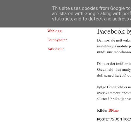
TEKNOLOGI
This site uses cookies from Google to 
are shared with Google along with per
statistics, and to detect and address 
Facebook by
Weblogg
Fotonyheter
Den sosiale nettverks
inntekter på mobile pl
Arkitektur
rundt sine mobilanno
Dette er det imidlert
Greenfield. I en anal
dollar, ned fra 20,4 do
Ifølge Greenfield er n
oversvømmer tjenesten
slutter å bruke tjenes
Kilde:
DN.no
POSTET AV
JON HOE