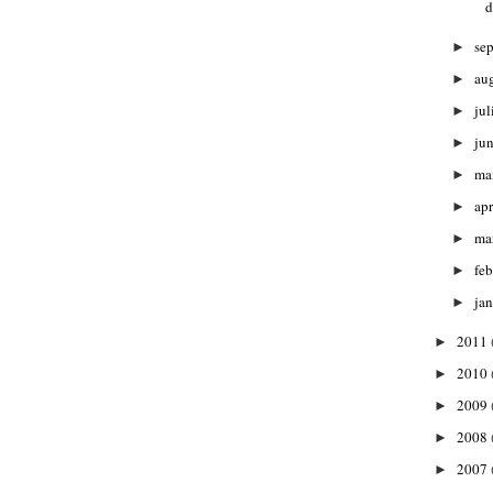
d
se
►
au
►
jul
►
ju
►
ma
►
apr
►
ma
►
fe
►
ja
►
2011
►
2010
►
2009
►
2008
►
2007
►