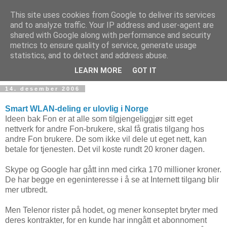
This site uses cookies from Google to deliver its services
and to analyze traffic. Your IP address and user-agent are
shared with Google along with performance and security
metrics to ensure quality of service, generate usage
Teknologinyheter
statistics, and to detect and address abuse.
LEARN MORE
GOT IT
14. desember 2006
Smart WLAN-deling er ulovlig i Norge
Ideen bak Fon er at alle som tilgjengeliggjør sitt eget
nettverk for andre Fon-brukere, skal få gratis tilgang hos
andre Fon brukere. De som ikke vil dele ut eget nett, kan
betale for tjenesten. Det vil koste rundt 20 kroner dagen.
Skype og Google har gått inn med cirka 170 millioner kroner.
De har begge en egeninteresse i å se at Internett tilgang blir
mer utbredt.
Men Telenor rister på hodet, og mener konseptet bryter med
deres kontrakter, for en kunde har inngått et abonnoment