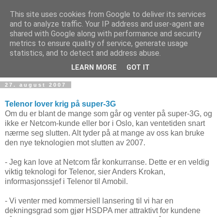
This site uses cookies from Google to deliver its services
and to analyze traffic. Your IP address and user-agent are
shared with Google along with performance and security
metrics to ensure quality of service, generate usage
Teknologinyheter
statistics, and to detect and address abuse.
LEARN MORE
GOT IT
27. august 2007
Telenor lover krig på super-3G
Om du er blant de mange som går og venter på super-3G, og
ikke er Netcom-kunde eller bor i Oslo, kan ventetiden snart
nærme seg slutten. Alt tyder på at mange av oss kan bruke
den nye teknologien mot slutten av 2007.
- Jeg kan love at Netcom får konkurranse. Dette er en veldig
viktig teknologi for Telenor, sier Anders Krokan,
informasjonssjef i Telenor til Amobil.
- Vi venter med kommersiell lansering til vi har en
dekningsgrad som gjør HSDPA mer attraktivt for kundene