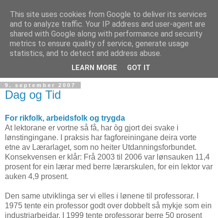
This site uses cookies from Google to deliver its services
and to analyze traffic. Your IP address and user-agent are
shared with Google along with performance and security
metrics to ensure quality of service, generate usage
Teknologinyheter
statistics, and to detect and address abuse.
LEARN MORE
GOT IT
9. september 2007
Dag og Tid
For rikfolk, arbeidsfolk og trygda
At lektorane er vortne så få, har òg gjort dei svake i
lønstinging­ane. I praksis har fagforeiningane deira vorte
etne av Lærarlaget, som no heiter Utdanningsforbundet.
Konsekvensen er klår: Frå 2003 til 2006 var lønsauken 11,4
prosent for ein lærar med berre lærarskulen, for ein lektor var
auken 4,9 prosent.
Den same utviklinga ser vi elles i lønene til professorar. I
1975 tente ein professor godt over dobbelt så mykje som ein
industriarbeidar. I 1999 tente professorar berre 50 prosent