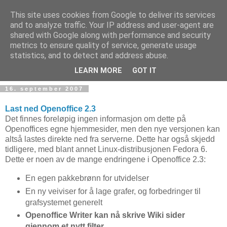
This site uses cookies from Google to deliver its services
and to analyze traffic. Your IP address and user-agent are
shared with Google along with performance and security
metrics to ensure quality of service, generate usage
Teknologinyheter
statistics, and to detect and address abuse.
LEARN MORE
GOT IT
16. september 2007
Last ned Openoffice 2.3
Det finnes foreløpig ingen informasjon om dette på
Openoffices egne hjemmesider, men den nye versjonen kan
altså lastes direkte ned fra serverne. Dette har også skjedd
tidligere, med blant annet Linux-distribusjonen Fedora 6.
Dette er noen av de mange endringene i Openoffice 2.3:
En egen pakkebrønn for utvidelser
En ny veiviser for å lage grafer, og forbedringer til
grafsystemet generelt
Openoffice Writer kan nå skrive Wiki sider
gjennom et nytt filter