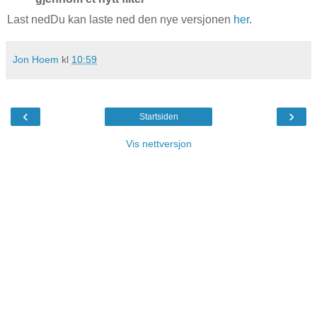
Last nedDu kan laste ned den nye versjonen
her
.
Jon Hoem
kl
10:59
‹
›
Startsiden
Vis nettversjon