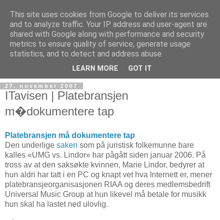
This site uses cookies from Google to deliver its services
and to analyze traffic. Your IP address and user-agent are
shared with Google along with performance and security
metrics to ensure quality of service, generate usage
Teknologinyheter
statistics, and to detect and address abuse.
LEARN MORE
GOT IT
27. november 2007
ITavisen | Platebransjen
m�dokumentere tap
Platebransjen må dokumentere tap
Den underlige
saken
som på juristisk folkemunne bare
kalles «UMG vs. Lindor» har pågått siden januar 2006. På
tross av at den saksøkte kvinnen, Marie Lindor, bedyrer at
hun aldri har tatt i en PC og knapt vet hva Internett er, mener
platebransjeorganisasjonen RIAA og deres medlemsbedrift
Universal Music Group at hun likevel må betale for musikk
hun skal ha lastet ned ulovlig.