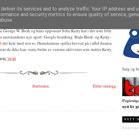
NYHETER
deliver its services and to analyze traffic. Your IP address and 
formance and security metrics to ensure quality of service, gen
abuse.
e George W. Bush og hans opponent John Kerry har i det siste blitt
iske motstanderes nye sport: Google-bombing. Både Bush- og Kerry-
ed
det hele med stor ro. Demokratene spiller bevisst på vaffel-humor,
ier de ikke kan vente bedre av venstre-aktivister som støtter Kerry.
M
KL
14:30
Salg og b
Startsiden
Eldre innlegg
Papirutg
nytt liv p
NYTT 
Laster inn.