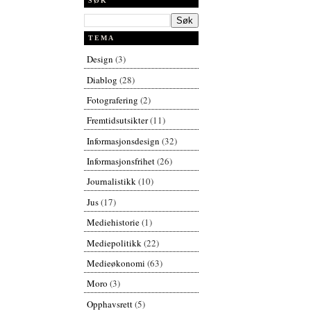
SØK
TEMA
Design
(3)
Diablog
(28)
Fotografering
(2)
Fremtidsutsikter
(11)
Informasjonsdesign
(32)
Informasjonsfrihet
(26)
Journalistikk
(10)
Jus
(17)
Mediehistorie
(1)
Mediepolitikk
(22)
Medieøkonomi
(63)
Moro
(3)
Opphavsrett
(5)