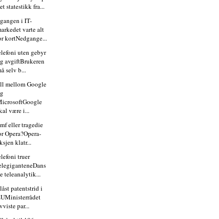
et statestikk fra...
gangen i IT-
arkedet varte alt
or kortNedgange...
elefoni uten gebyr
g avgiftBrukeren
å selv b...
ll mellom Google
og
icrosoftGoogle
kal være i...
mf eller tragedie
or Opera?Opera-
ksjen klatr...
elefoni truer
elegiganteneDans
e teleanalytik...
låst patentstrid i
UMinisterrådet
vviste par...