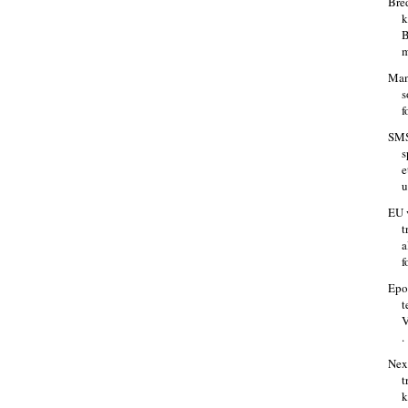
Bre
k
B
m
Man
s
f
SMS
s
e
u
EU v
t
a
f
Epo
t
V
.
Nex
t
k