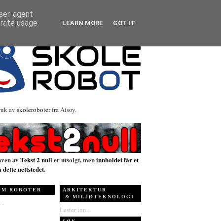
user-agent
erate usage
LEARN MORE
GOT IT
ruk av
skoleroboter
fra Aisoy.
aven av
Tekst 2 null
er utsolgt, men
innholdet får et
å dette nettstedet.
OM ROBOTER
ARKITEKTUR
& MILJØTEKNOLOGI
..
Laster inn...