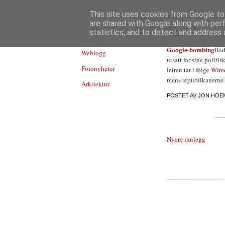
TEKNOLOGI
This site uses cookies from Google to 
are shared with Google along with per
statistics, and to detect and address 
Google-bombing
Båd
Weblogg
utsatt for sine polit
Fotonyheter
leiren tar i følge
Wir
mens republikanerne s
Arkitektur
POSTET AV
JON HOE
Nyere innlegg