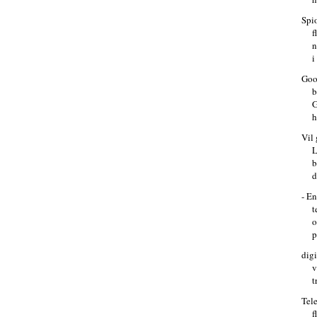
Spi
f
n
i
Goo
G
h
Vil 
L
b
d
- En
t
o
p
dig
v
t
Tel
f