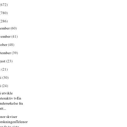
(672)
(780)
(286)
sember
(60)
vember
(41)
tober
(48)
ptember
(39)
gust
(23)
i
(21)
ni
(30)
i
(24)
å utvikle
nteraktiv tvEn
ndersøkelse fra
rit...
enor skviser
orskningenTelenor
ar de to siste...