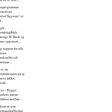
onprogrammer
lorerer på
ettet"Spyware" er
 f...
gle-
bombingBåde
eorge W. Bush og
ans opponent...
gi support for alle
inux-
rukereNovell
rømme...
 av tre
elefonkunder på ip
m to årDen
rofil...
i.no - Bygger
erdens største
rådløse nettSør-...
ekom er som
lybransjenNyslup