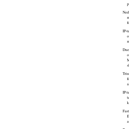
p
Ned
m
f
IP-t
o
m
Due
M
s
Triu
f
a
IP-t
t
k
Fast
E
a