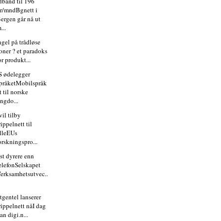
dbånd til 196
r/mndBgnett i
ergen går nå ut
...
gel på trådløse
oner ? et paradoks
or produkt...
 ødelegger
pråketMobilspråk
t til norske
ngdo...
il tilby
rippelnett til
lleEUs
orskningspro...
st dyrere enn
elefonSelskapet
erksamhetsutvec..
tgentel lanserer
rippelnett nåI dag
an digi.n...