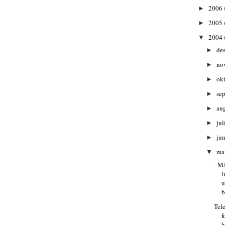
2006
►
2005
►
2004
▼
de
►
no
►
ok
►
se
►
au
►
jul
►
ju
►
ma
▼
- M
i
u
b
Tel
f
h