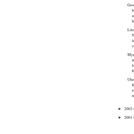
Goo
b
a
h
Lite
N
i
s
Myn
m
l
f
Uhe
f
e
m
2002
►
2001
►