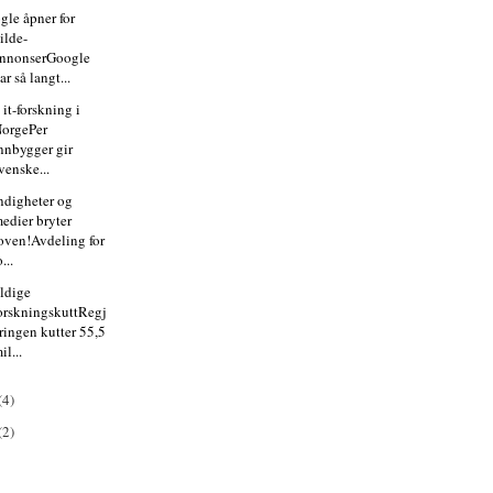
gle åpner for
ilde-
nnonserGoogle
ar så langt...
 it-forskning i
orgePer
nnbygger gir
venske...
digheter og
edier bryter
oven!Avdeling for
o...
ldige
orskningskuttRegj
ringen kutter 55,5
il...
(4)
(2)