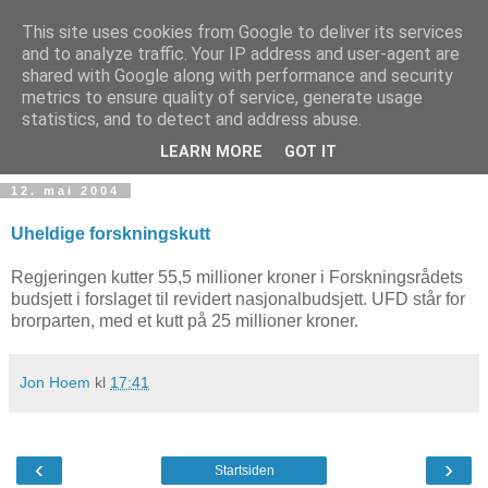
This site uses cookies from Google to deliver its services
and to analyze traffic. Your IP address and user-agent are
shared with Google along with performance and security
metrics to ensure quality of service, generate usage
Teknologinyheter
statistics, and to detect and address abuse.
LEARN MORE
GOT IT
12. mai 2004
Uheldige forskningskutt
Regjeringen kutter 55,5 millioner kroner i Forskningsrådets
budsjett i forslaget til revidert nasjonalbudsjett. UFD står for
brorparten, med et kutt på 25 millioner kroner.
Jon Hoem
kl
17:41
‹
›
Startsiden