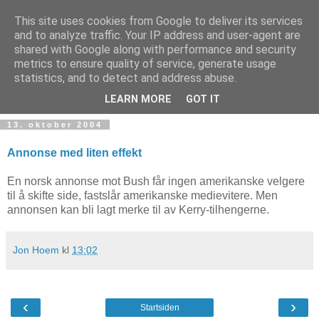
This site uses cookies from Google to deliver its services
and to analyze traffic. Your IP address and user-agent are
shared with Google along with performance and security
metrics to ensure quality of service, generate usage
Teknologinyheter
statistics, and to detect and address abuse.
LEARN MORE
GOT IT
13. oktober 2004
Annonse med liten effekt
En norsk annonse mot Bush får ingen amerikanske velgere
til å skifte side, fastslår amerikanske medievitere. Men
annonsen kan bli lagt merke til av Kerry-tilhengerne.
Jon Hoem
kl
13:02
‹
›
Startsiden