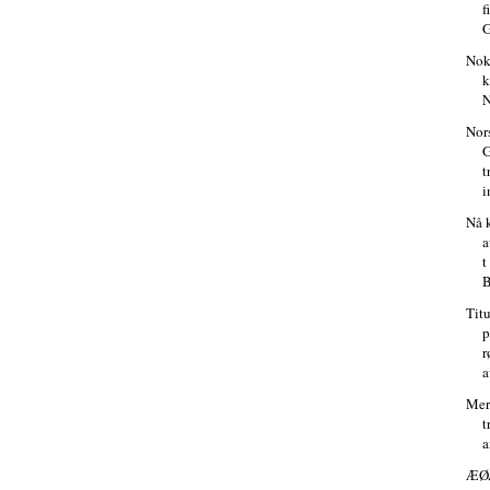
f
G
Noki
k
N
Nor
G
t
i
Nå 
a
t
B
Tit
p
r
a
Mer
t
a
ÆØÅ