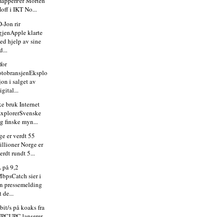
apperPer Morten
off i IKT No...
-Jon rir
gjenApple klarte
ed hjelp av sine
d...
for
otobransjenEksplo
jon i salget av
igital...
ke bruk Internet
xplorerSvenske
g finske myn...
ge er verdt 55
illioner Norge er
erdt rundt 5...
 på 9,2
bpsCatch sier i
n pressemelding
t de...
bit/s på koaks fra
PCUPC lanserer