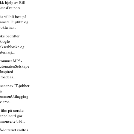
ikk hjelp av Bill
atesDet nors...
a vil bli best på
amera Fujifilm og
okia har...
ske bedrifter
oogle-
rikserNorske og
nternasj...
kommer MP3-
utomatenSelskape
 Inspired
roadcas...
usener av IT-jobber
å
ømmenUtflagging
v arbe...
 film på norske
rippelnettI går
nnonserte båd...
-lotteriet endte i