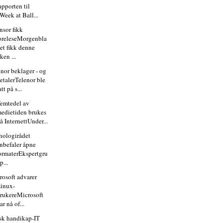
apporten til
Week at Ball...
nsor fikk
oreleseMorgenbla
et fikk denne
ken ...
enor beklager - og
etalerTelenor ble
att på s...
femtedel av
edietiden brukes
å InternettUnder...
nologirådet
nbefaler åpne
ormaterEkspertgru
p...
rosoft advarer
inux-
rukereMicrosoft
ar nå of...
sk handikap-IT