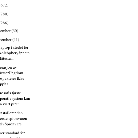
(672)
(780)
(286)
sember
(60)
vember
(41)
laptop i stedet for
kolebøkeryåpnete
låtesta...
erasjon av
iraterUngdom
espekterer ikke
ppha...
osofts første
perativsystem kan
a vært pirat...
nstallerer den
erste spionvaren
elvSpionvare...
er standard for