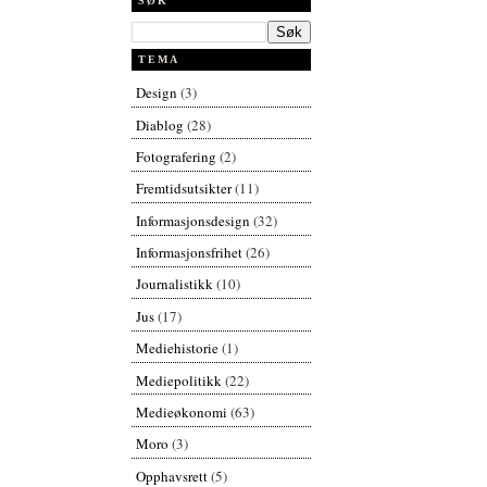
SØK
TEMA
Design
(3)
Diablog
(28)
Fotografering
(2)
Fremtidsutsikter
(11)
Informasjonsdesign
(32)
Informasjonsfrihet
(26)
Journalistikk
(10)
Jus
(17)
Mediehistorie
(1)
Mediepolitikk
(22)
Medieøkonomi
(63)
Moro
(3)
Opphavsrett
(5)