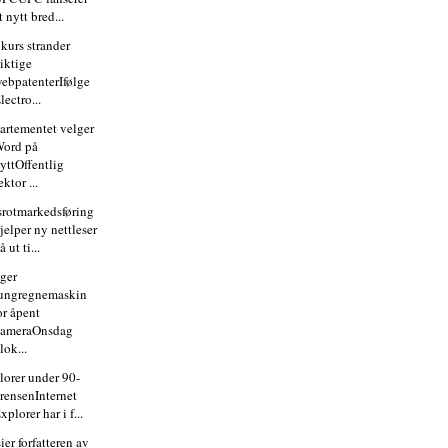
t nytt bred...
kurs strander
iktige
ebpatenterIfølge
lectro...
artementet velger
ord på
yttOffentlig
ektor ...
srotmarkedsføring
jelper ny nettleser
å ut ti...
ger
ungregnemaskin
or åpent
kameraOnsdag
lok...
lorer under 90-
rensenInternet
xplorer har i f...
ier forfatteren av