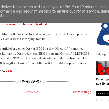
NYHETER
deliver its services and to analyze traffic. Your IP address and 
formance and security metrics to ensure quality of service, gen
abuse.
erativsystem kan ha vært piratkopi
l Microsofts suksess blir kraftig avlivet i en artikkel i kjempeverket
v Harold Evans som nylig kom ut.
 artikkel er denne: Det var IBM ? og ikke Microsoft ? som snøt
ets kontrakt». Det produkt som IBM kjøpte fra Microsoft ? MS/DOS ?
Salg og b
 Kildalls CP/M, altså ikke et selvstendig produkt. Tabben var ikke
all ikke gikk til søksmål mot Microsoft for brudd på opphavsretten.
M
KL
14:21
Papirutg
nytt liv p
Startsiden
Eldre innlegg
NYTT 
Laster inn.