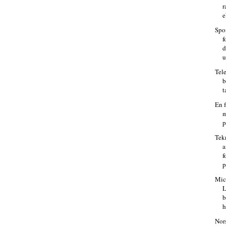
r
e
Spo
f
d
u
Tel
b
t
En 
m
p
Tek
a
f
p
Mic
L
b
h
Nor