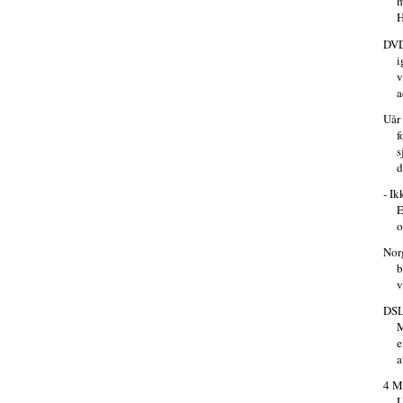
m
H
DVD
i
v
a
Uår 
f
s
d
- Ik
E
o
Nor
b
v
DSL
M
e
a
4 M
U