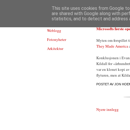
TEKNOLOGI
This site uses cookies from Google to 
are shared with Google along with per
statistics, and to detect and address 
Microsofts første op
Weblogg
Fotonyheter
Myten om forspillet ti
They Made America
a
Arkitektur
Konklusjonen i Evans
Kildall for «århundr
var en klonet kopi av
flyturen, men at Kild
POSTET AV
JON HOE
Nyere innlegg