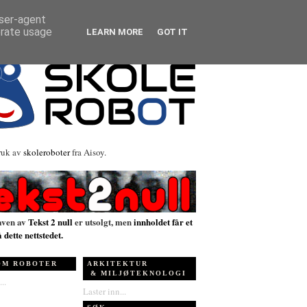
user-agent
erate usage
LEARN MORE
GOT IT
ruk av
skoleroboter
fra Aisoy.
aven av
Tekst 2 null
er utsolgt, men
innholdet får et
å dette nettstedet.
OM ROBOTER
ARKITEKTUR
& MILJØTEKNOLOGI
..
Laster inn...