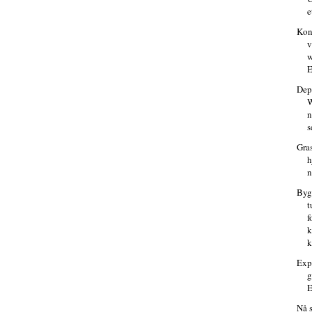
e
Kon
v
w
E
Dep
W
n
s
Gra
h
n
Byg
t
f
k
Exp
g
E
Nå s