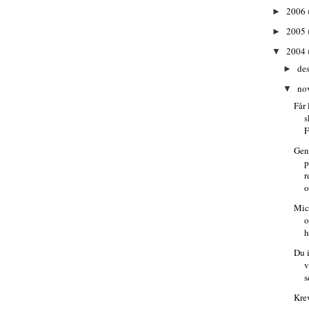
2006
►
2005
►
2004
▼
de
►
no
▼
Får 
s
F
Gen
p
r
o
Micr
o
h
Du i
v
s
Krev