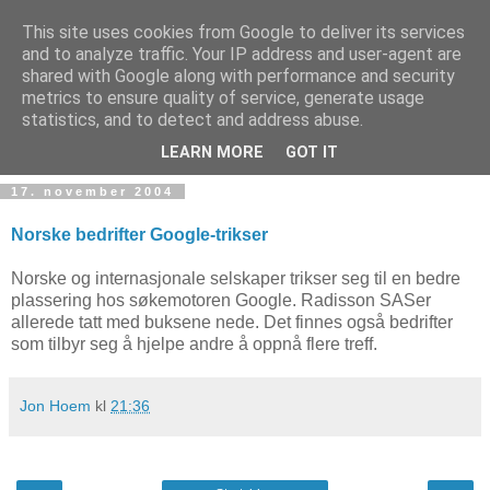
This site uses cookies from Google to deliver its services
and to analyze traffic. Your IP address and user-agent are
shared with Google along with performance and security
metrics to ensure quality of service, generate usage
Teknologinyheter
statistics, and to detect and address abuse.
LEARN MORE
GOT IT
17. november 2004
Norske bedrifter Google-trikser
Norske og internasjonale selskaper trikser seg til en bedre
plassering hos søkemotoren Google. Radisson SASer
allerede tatt med buksene nede. Det finnes også bedrifter
som tilbyr seg å hjelpe andre å oppnå flere treff.
Jon Hoem
kl
21:36