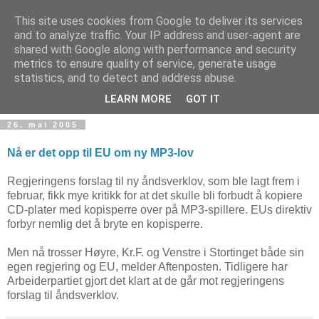
This site uses cookies from Google to deliver its services
and to analyze traffic. Your IP address and user-agent are
shared with Google along with performance and security
metrics to ensure quality of service, generate usage
Teknologinyheter
statistics, and to detect and address abuse.
LEARN MORE
GOT IT
26. mai 2005
Nå er det opp til EU om ny MP3-lov
Regjeringens forslag til ny åndsverklov, som ble lagt frem i
februar, fikk mye kritikk for at det skulle bli forbudt å kopiere
CD-plater med kopisperre over på MP3-spillere. EUs direktiv
forbyr nemlig det å bryte en kopisperre.
Men nå trosser Høyre, Kr.F. og Venstre i Stortinget både sin
egen regjering og EU, melder Aftenposten. Tidligere har
Arbeiderpartiet gjort det klart at de går mot regjeringens
forslag til åndsverklov.