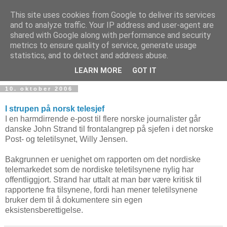
This site uses cookies from Google to deliver its services
and to analyze traffic. Your IP address and user-agent are
shared with Google along with performance and security
metrics to ensure quality of service, generate usage
Teknologinyheter
statistics, and to detect and address abuse.
LEARN MORE
GOT IT
10. oktober 2006
I strupen på norsk telesjef
I en harmdirrende e-post til flere norske journalister går
danske John Strand til frontalangrep på sjefen i det norske
Post- og teletilsynet, Willy Jensen.
Bakgrunnen er uenighet om rapporten om det nordiske
telemarkedet som de nordiske teletilsynene nylig har
offentliggjort. Strand har uttalt at man bør være kritisk til
rapportene fra tilsynene, fordi han mener teletilsynene
bruker dem til å dokumentere sin egen
eksistensberettigelse.