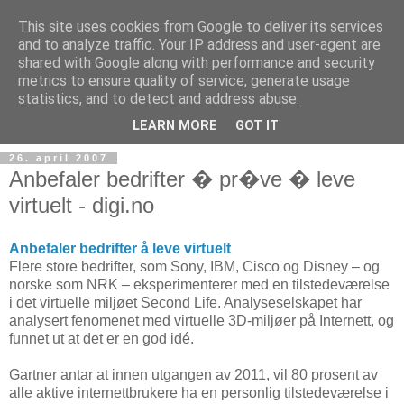
This site uses cookies from Google to deliver its services
and to analyze traffic. Your IP address and user-agent are
shared with Google along with performance and security
metrics to ensure quality of service, generate usage
Teknologinyheter
statistics, and to detect and address abuse.
LEARN MORE
GOT IT
26. april 2007
Anbefaler bedrifter � pr�ve � leve
virtuelt - digi.no
Anbefaler bedrifter å leve virtuelt
Flere store bedrifter, som Sony, IBM, Cisco og Disney – og
norske som NRK – eksperimenterer med en tilstedeværelse
i det virtuelle miljøet Second Life. Analyseselskapet har
analysert fenomenet med virtuelle 3D-miljøer på Internett, og
funnet ut at det er en god idé.
Gartner antar at innen utgangen av 2011, vil 80 prosent av
alle aktive internettbrukere ha en personlig tilstedeværelse i