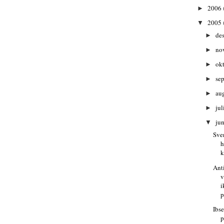
2006
►
2005
▼
de
►
no
►
ok
►
se
►
au
►
jul
►
ju
▼
Sve
h
k
Ant
v
i
p
Ibs
p