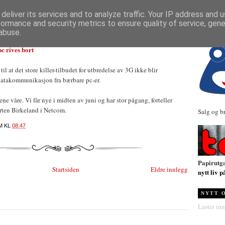
NYHETER
deliver its services and to analyze traffic. Your IP address and 
formance and security metrics to ensure quality of service, gen
abuse.
c rives bort
til at det store killer-tilbudet for utbredelse av 3G ikke blir
datakommunikasjon fra bærbare pc-er.
tene våre. Vi får nye i midten av juni og har stor pågang, forteller
rten Birkeland i Netcom.
Salg og b
M
KL
08:47
Papirutg
Startsiden
Eldre innlegg
nytt liv p
NYTT 
Laster inn.