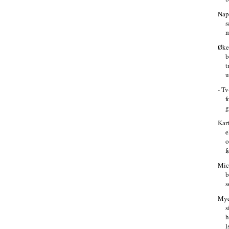
Nap
m
Øke
b
t
u
- Tv
f
g
Kar
e
o
f
Mic
b
s
Mye
s
h
l