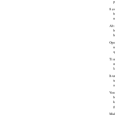
p
8 a
b
n
Alt
b
h
Ope
n
s
Ti 
m
l
It-t
t
a
Ven
b
g
Mul