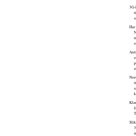
3G-
r
s
Har
m
o
Ant
p
s
Nor
i
k
Kla
f
T
Slik
3
i