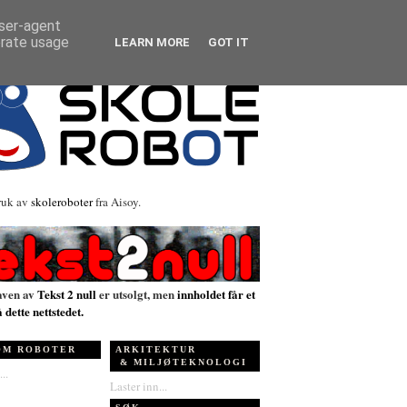
user-agent
erate usage
LEARN MORE
GOT IT
ruk av
skoleroboter
fra Aisoy.
aven av
Tekst 2 null
er utsolgt, men
innholdet får et
å dette nettstedet.
OM ROBOTER
ARKITEKTUR
& MILJØTEKNOLOGI
..
Laster inn...