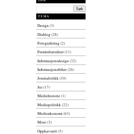
SØK
TEMA
Design
(3)
Diablog
(28)
Fotografering
(2)
Fremtidsutsikter
(11)
Informasjonsdesign
(32)
Informasjonsfrihet
(26)
Journalistikk
(10)
Jus
(17)
Mediehistorie
(1)
Mediepolitikk
(22)
Medieøkonomi
(63)
Moro
(3)
Opphavsrett
(5)