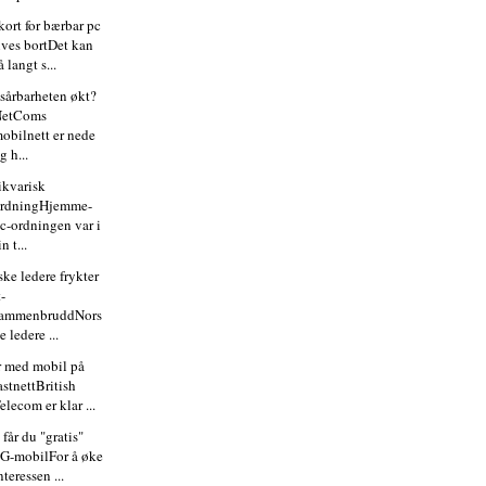
kort for bærbar pc
ives bortDet kan
å langt s...
 sårbarheten økt?
NetComs
obilnett er nede
g h...
ikvarisk
ordningHjemme-
c-ordningen var i
in t...
ske ledere frykter
t-
sammenbruddNors
e ledere ...
r med mobil på
astnettBritish
elecom er klar ...
 får du "gratis"
G-mobilFor å øke
nteressen ...