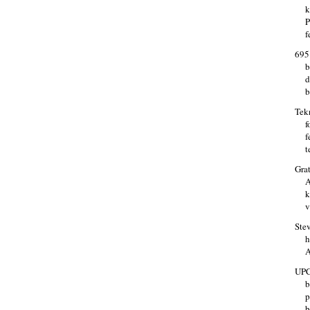
k
P
f
695
b
d
b
Tek
f
f
t
Grat
k
v
Stev
h
A
UPC
b
p
b