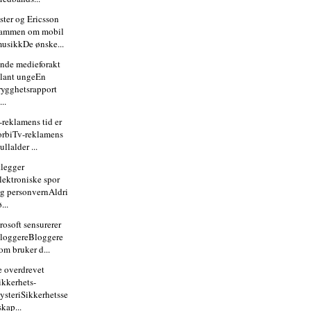
ster og Ericsson
sammen om mobil
usikkDe ønske...
nde medieforakt
lant ungeEn
rygghetsrapport
...
-reklamens tid er
orbiTv-reklamens
ullalder ...
tlegger
lektroniske spor
g personvernAldri
ø...
rosoft sensurerer
loggereBloggere
om bruker d...
 overdrevet
ikkerhets-
ysteriSikkerhetsse
skap...