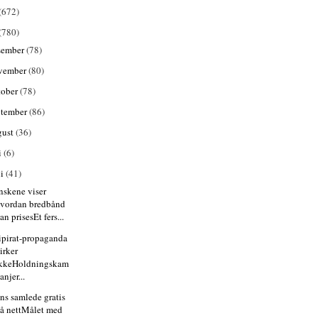
(672)
(780)
sember
(78)
vember
(80)
tober
(78)
ptember
(86)
gust
(36)
i
(6)
ni
(41)
nskene viser
vordan bredbånd
an prisesEt fers...
ipirat-propaganda
irker
kkeHoldningskam
anjer...
ens samlede gratis
å nettMålet med