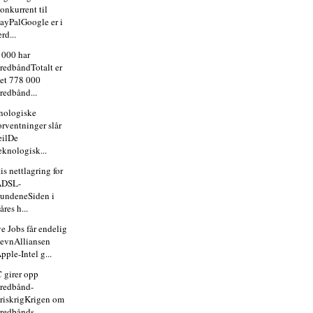
onkurrent til
ayPalGoogle er i
erd...
 000 har
redbåndTotalt er
et 778 000
redbånd...
nologiske
orventninger slår
eilDe
eknologisk...
is nettlagring for
ADSL-
undeneSiden i
åres h...
e Jobs får endelig
evnAlliansen
pple-Intel g...
 girer opp
redbånd-
riskrigKrigen om
redbånds...