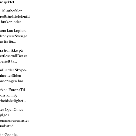
rosjektet ...
v 10 anbefaler
redbåndstelefoniE
 brukerunder...
 som kan kopiere
lir dyrereSverige
ar fra før...
ra tror ikke på
ettlesertallDet er
pesielt ta...
milliarder Skype-
inutterSiden
anseringen har ...
ørke i EuropaTil
ross for høy
rbeidsledighet...
ter OpenOffice-
ølge i
kommunenemaster
radsstud...
ig Google-