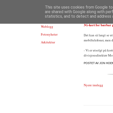
TEKNOLOGI
This site uses cookies from Google to 
are shared with Google along with per
statistics, and to detect and address 
3G-kort for bærbar p
Weblogg
Fotonyheter
Det kan så langt se ut 
mobiltelefoner, men 
Arkitektur
- Vi er utsolgt på kor
divisjonsdirektør Mo
POSTET AV
JON HOE
Nyere innlegg