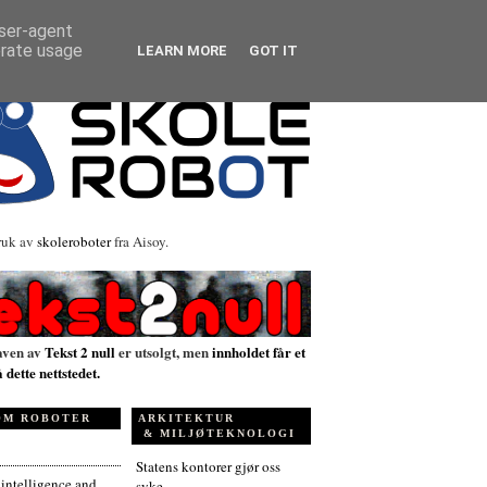
user-agent
erate usage
LEARN MORE
GOT IT
ruk av
skoleroboter
fra Aisoy.
aven av
Tekst 2 null
er utsolgt, men
innholdet får et
å dette nettstedet.
OM ROBOTER
ARKITEKTUR
& MILJØTEKNOLOGI
Statens kontorer gjør oss
l intelligence and
syke