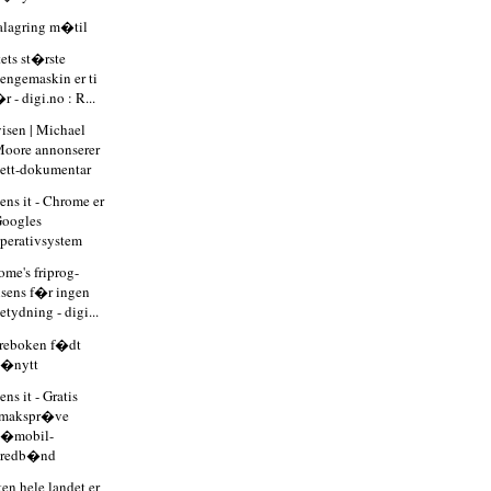
alagring m�til
tets st�rste
engemaskin er ti
r - digi.no : R...
visen | Michael
oore annonserer
ett-dokumentar
ens it - Chrome er
oogles
perativsystem
ome's friprog-
isens f�r ingen
etydning - digi...
eboken f�dt
p�nytt
ns it - Gratis
smakspr�ve
p�mobil-
bredb�nd
ten hele landet er