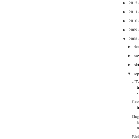
2012
►
2011
►
2010
►
2009
►
2008
▼
de
►
no
►
ok
►
se
▼
- I
f
-
Fast
f
Dag
t
m
Ele