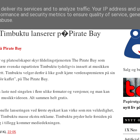
NYHETER
deliver its services and to analyze traffic. Your IP address and 
formance and security metrics to ensure quality of service, gen
abuse.
 Timbuktu lanserer p�Pirate Bay
å Pirate Bay
er og plateselskaper skyr fildelingstjenesten The Pirate Bay som
lære svenske rapartisten Timbuktu tydeligvis innsett at musikken
Salg og b
tt. Timbuktu velger derfor å like godt kjøre verdenspremieren på sin
ör kaffet”, på The Pirate Bay.
 laste ned singelen i flere ulike formater og versjoner, og man kan
ed musikkvideoen. Alt sammen helt gratis.
Papirutg
nytt liv p
nelle lanseringen ved første øyekast kan virke som ren veldedighet,
i Timbuktu masse ekstra reklame. Timbuktu pryder hele forsiden på
NYTT 
g i tillegg kommer mediedekningen.
1X Neo
M
KL
22:05
Artificia