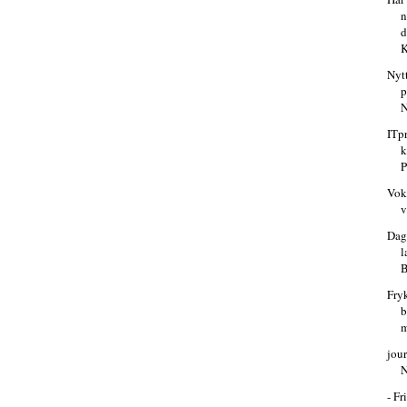
n
d
K
Nytt
p
N
ITp
k
P
Vok
v
Dag
l
Fry
b
m
jour
- F