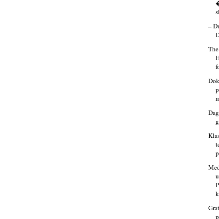
�
s
– D
D
The
H
f
Dok
p
m
Dage
g
Kla
Med
u
P
k
Grat
p