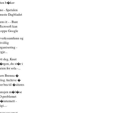
ten b�ker
no - Spetalen
nuste Dagbladet
ns it - - Bare
icrosoft kan
toppe Google
tverkssamfunn og
rivillig
rganisering -
egje...
tt deg, Knut
�rgen, du st�r i
eien for sola -...
ers Brenna �
log Archive �
or bra til �siteres
ransjen m�l�se
D-problemet
�internett -
igi....
 personvernet