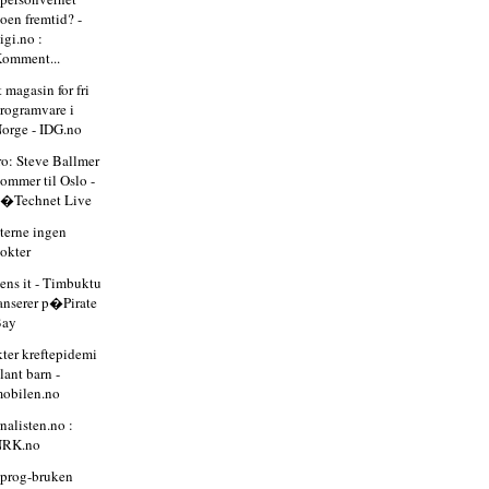
oen fremtid? -
igi.no :
omment...
 magasin for fri
rogramvare i
orge - IDG.no
ro: Steve Ballmer
ommer til Oslo -
�Technet Live
terne ingen
okter
ens it - Timbuktu
anserer p�Pirate
Bay
kter kreftepidemi
lant barn -
obilen.no
nalisten.no :
NRK.no
riprog-bruken