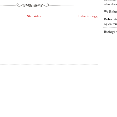
educatio
We Robo
Startsiden
Eldre innlegg
Robot sie
og en mul
Biologi 