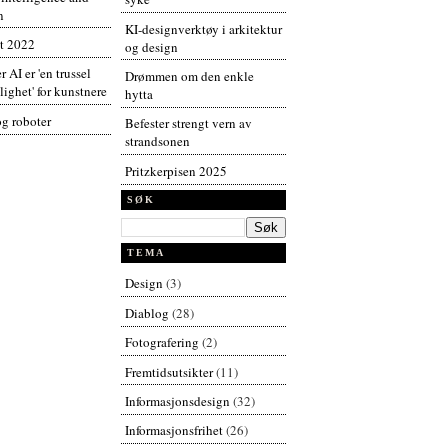
n
KI-designverktøy i arkitektur
t 2022
og design
r AI er 'en trussel
Drømmen om den enkle
ighet' for kunstnere
hytta
og roboter
Befester strengt vern av
strandsonen
Pritzkerpisen 2025
SØK
TEMA
Design
(3)
Diablog
(28)
Fotografering
(2)
Fremtidsutsikter
(11)
Informasjonsdesign
(32)
Informasjonsfrihet
(26)