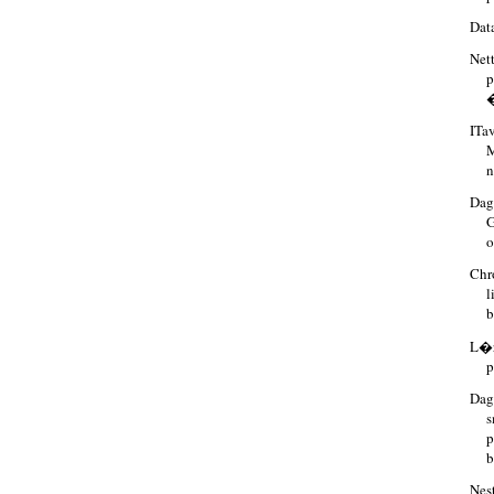
Dat
Net
p
�
ITa
M
n
Dag
G
o
Chr
l
b
L�r
Dage
Nes