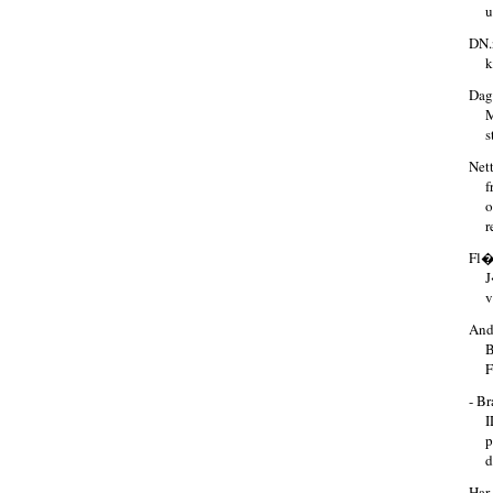
u
DN.
k
Dage
M
s
Net
f
o
r
Fl�
J
v
And
B
F
- B
I
p
d
Har