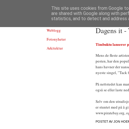
TEKNOLOGI
This site uses cookies from Google to 
are shared with Google along with per
statistics, and to detect and address 
Dagens it -
Weblogg
Fotonyheter
Timbuktu lanserer p
Arkitektur
Mens de fleste artist
pesten, har den popu
hans havner der uanse
nyeste singel, ”Tack f
På nettstedet kan man
også se eller laste n
Selv om den utradisjo
er stuntet med på å g
www.piratebay.org, o
POSTET AV
JON HOE