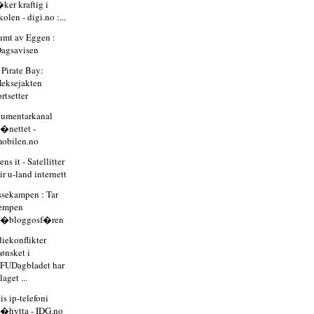
ker kraftig i
kolen - digi.no :...
umt av Eggen :
agsavisen
 Pirate Bay:
eksejakten
ortsetter
umentarkanal
�nettet -
obilen.no
ns it - Satellitter
ir u-land internett
ssekampen : Tar
tempen
p�bloggosf�ren
iekonflikter
ønsket i
FUDagbladet har
laget ...
is ip-telefoni
�hytta - IDG.no