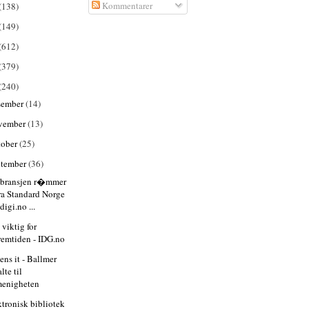
Kommentarer
(138)
(149)
(612)
(379)
(240)
sember
(14)
vember
(13)
tober
(25)
ptember
(36)
T-bransjen r�mmer
ra Standard Norge
 digi.no ...
 viktig for
remtiden - IDG.no
ens it - Ballmer
alte til
enigheten
ktronisk bibliotek