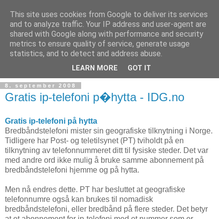
This site uses cookies from Google to deliver its services
and to analyze traffic. Your IP address and user-agent are
shared with Google along with performance and security
metrics to ensure quality of service, generate usage
Teknologinyheter
statistics, and to detect and address abuse.
LEARN MORE
GOT IT
8. september 2008
Gratis ip-telefoni p�hytta - IDG.no
Gratis ip-telefoni på hytta
Bredbåndstelefoni mister sin geografiske tilknytning i Norge.
Tidligere har Post- og teletilsynet (PT) tviholdt på en
tilknytning av telefonnummeret ditt til fysiske steder. Det var
med andre ord ikke mulig å bruke samme abonnement på
bredbåndstelefoni hjemme og på hytta.
Men nå endres dette. PT har besluttet at geografiske
telefonnumre også kan brukes til nomadisk
bredbåndstelefoni, eller bredbånd på flere steder. Det betyr
at et abonnement for ip-telefoni med et nummer som er