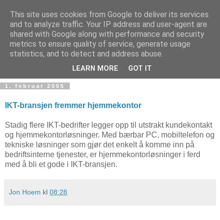
This site uses cookies from Google to deliver its services
and to analyze traffic. Your IP address and user-agent are
shared with Google along with performance and security
metrics to ensure quality of service, generate usage
Teknologinyheter
statistics, and to detect and address abuse.
LEARN MORE
GOT IT
1. februar 2005
IKT-bransjen fremmer hjemmekontor
Stadig flere IKT-bedrifter legger opp til utstrakt kundekontakt
og hjemmekontorløsninger. Med bærbar PC, mobiltelefon og
tekniske løsninger som gjør det enkelt å komme inn på
bedriftsinterne tjenester, er hjemmekontorløsninger i ferd
med å bli et gode i IKT-bransjen.
Jon Hoem
kl
08:28