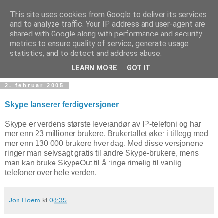
This site uses cookies from Google to deliver its services
and to analyze traffic. Your IP address and user-agent are
shared with Google along with performance and security
metrics to ensure quality of service, generate usage
Teknologinyheter
statistics, and to detect and address abuse.
LEARN MORE
GOT IT
2. februar 2005
Skype lanserer ferdigversjoner
Skype er verdens største leverandør av IP-telefoni og har
mer enn 23 millioner brukere. Brukertallet øker i tillegg med
mer enn 130 000 brukere hver dag. Med disse versjonene
ringer man selvsagt gratis til andre Skype-brukere, mens
man kan bruke SkypeOut til å ringe rimelig til vanlig
telefoner over hele verden.
Jon Hoem
kl
08:35