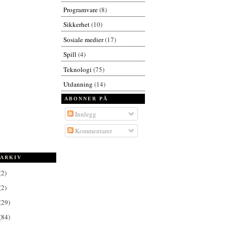
Programvare
(8)
Sikkerhet
(10)
Sosiale medier
(17)
Spill
(4)
Teknologi
(75)
Utdanning
(14)
ABONNER PÅ
Innlegg
Kommentarer
ARKIV
(2)
(2)
(29)
(84)