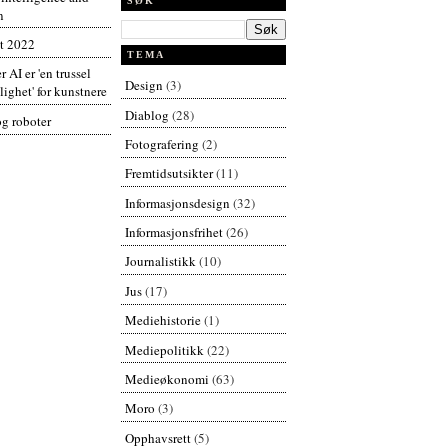
SØK
n
t 2022
TEMA
r AI er 'en trussel
Design
(3)
ighet' for kunstnere
Diablog
(28)
og roboter
Fotografering
(2)
Fremtidsutsikter
(11)
Informasjonsdesign
(32)
Informasjonsfrihet
(26)
Journalistikk
(10)
Jus
(17)
Mediehistorie
(1)
Mediepolitikk
(22)
Medieøkonomi
(63)
Moro
(3)
Opphavsrett
(5)