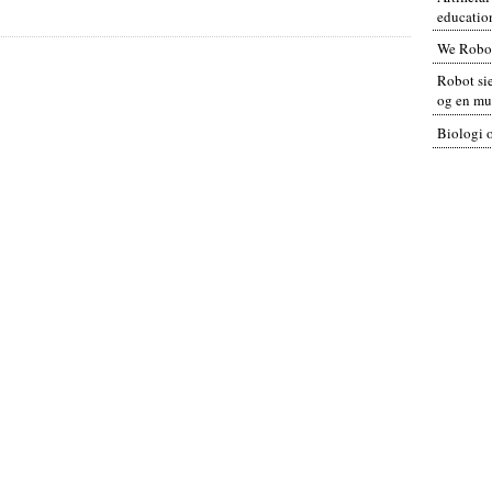
educatio
We Robo
Robot sie
og en mul
Biologi 