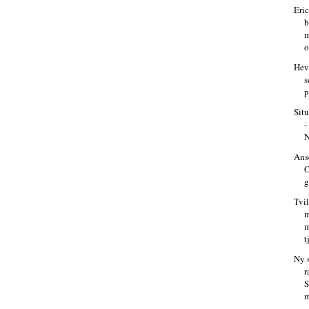
Eric
b
m
o
Hev
s
p
Sit
-
N
Ans
O
g
Tvi
m
m
t
Ny 
r
S
m