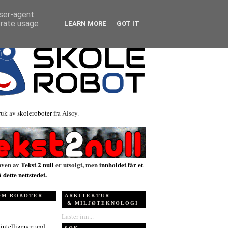
user-agent
erate usage
LEARN MORE
GOT IT
ruk av
skoleroboter
fra Aisoy.
aven av
Tekst 2 null
er utsolgt, men
innholdet får et
å dette nettstedet.
OM ROBOTER
ARKITEKTUR
& MILJØTEKNOLOGI
Laster inn...
l intelligence and