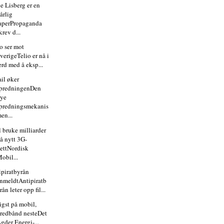
e Lisberg er en
årlig
aperPropaganda
krev d...
io ser mot
verigeTelio er nå i
erd med å eksp...
il øker
predningenDen
nye
predningsmekanis
en...
l bruke milliarder
å nytt 3G-
ettNordisk
obil...
ipiratbyrån
nmeldtAntipiratb
rån leter opp fil...
igst på mobil,
redbånd nesteDet
gder Energi-...