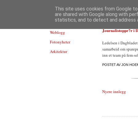
TEKNOLOGI
This site uses cookies from Google to 
are shared with Google along with per
statistics, and to detect and address 
Journalistoppr?r i 
Weblogg
Fotonyheter
Ledelsen i Dagbladet s
samarbeid om sparepr
Arkitektur
inn et team på fem-s
POSTET AV
JON HOE
Nyere innlegg