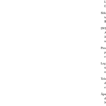
L
D
Slik
t
I
DVD
J
u
Pira
p
e
Leg
t
r
Tel
d
e
Åpn
d
N