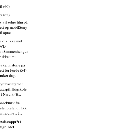
il
(60)
rs
(62)
 vil selge film på
ett og mobilSony
il åpne ...
tefolk ikke mot
DVD-
JonSammenhengen
r ikke umi...
bøker historie på
ettTor Førde (54)
ruker dag...
byr mastergrad i
ataspillHøgskole
 i Narvik (H...
ansekunst fra
elenorelenor fikk
n hard nøtt å...
nalistoppr?r i
agbladet