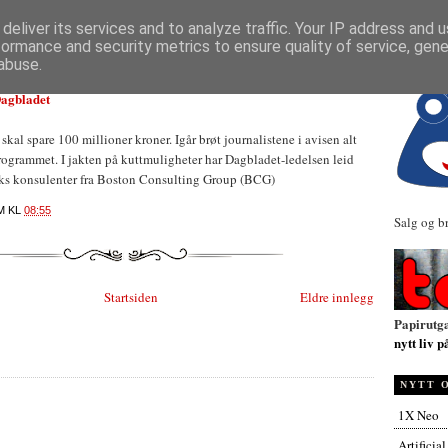
NYHETER
deliver its services and to analyze traffic. Your IP address and 
formance and security metrics to ensure quality of service, gen
abuse.
Dagbladet
kal spare 100 millioner kroner. Igår brøt journalistene i avisen alt
ogrammet. I jakten på kuttmuligheter har Dagbladet-ledelsen leid
eks konsulenter fra Boston Consulting Group (BCG)
M
KL
08:55
Salg og b
Startsiden
Eldre innlegg
Papirutg
nytt liv p
NYTT 
1X Neo
Artificia