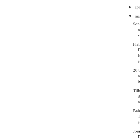
apr
►
ma
▼
Sony
n
v
Pla
e
20 
n
b
Til
d
n
Bal
T
e
Jour
D