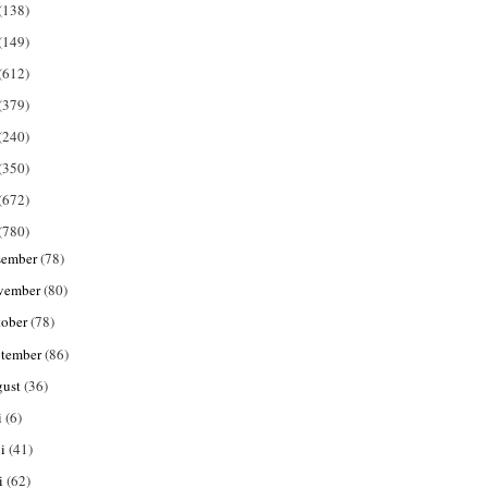
(138)
(149)
(612)
(379)
(240)
(350)
(672)
(780)
sember
(78)
vember
(80)
tober
(78)
ptember
(86)
gust
(36)
i
(6)
ni
(41)
i
(62)