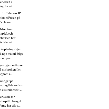
edelsen i
agbladet ...
 blir Telenors IP-
elefoniPrisen på
P-telefon...
-Jon truer
AppleLech
ohansen har
tviklet et n...
tkopiering skjer
å nye måterI følge
n rappor...
ger igjen nettspor
il misbrukereI en
apport k...
enor går på
opingTelenor har
n ekstrainntekt ...
er skole for
ataspill i NorgeI
orge har tilbu...