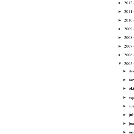
2012
►
2011
►
2010
►
2009
►
2008
►
2007
►
2006
►
2005
▼
de
►
no
►
ok
►
se
►
au
►
jul
►
ju
►
ma
►