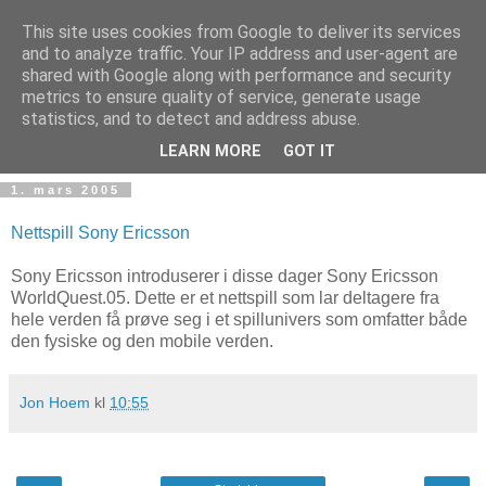
This site uses cookies from Google to deliver its services
and to analyze traffic. Your IP address and user-agent are
shared with Google along with performance and security
metrics to ensure quality of service, generate usage
Teknologinyheter
statistics, and to detect and address abuse.
LEARN MORE
GOT IT
1. mars 2005
Nettspill Sony Ericsson
Sony Ericsson introduserer i disse dager Sony Ericsson
WorldQuest.05. Dette er et nettspill som lar deltagere fra
hele verden få prøve seg i et spillunivers som omfatter både
den fysiske og den mobile verden.
Jon Hoem
kl
10:55