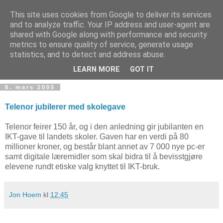
This site uses cookies from Google to deliver its services
and to analyze traffic. Your IP address and user-agent are
shared with Google along with performance and security
metrics to ensure quality of service, generate usage
Teknologinyheter
statistics, and to detect and address abuse.
LEARN MORE
GOT IT
8. mars 2005
Telenor jubilerer med skolegave
Telenor feirer 150 år, og i den anledning gir jubilanten en
IKT-gave til landets skoler. Gaven har en verdi på 80
millioner kroner, og består blant annet av 7 000 nye pc-er
samt digitale læremidler som skal bidra til å bevisstgjøre
elevene rundt etiske valg knyttet til IKT-bruk.
Jon Hoem
kl
12:45