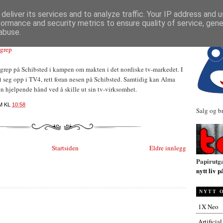
NYHETER
deliver its services and to analyze traffic. Your IP address and 
formance and security metrics to ensure quality of service, gen
abuse.
ngrep
ngrep på Schibsted i kampen om makten i det nordiske tv-markedet. I
 seg opp i TV4, rett foran nesen på Schibsted. Samtidig kan Alma
 hjelpende hånd ved å skille ut sin tv-virksomhet.
M
KL
10:58
Salg og b
Startsiden
Eldre innlegg
Papirutg
nytt liv p
NYTT 
1X Neo
Artificia