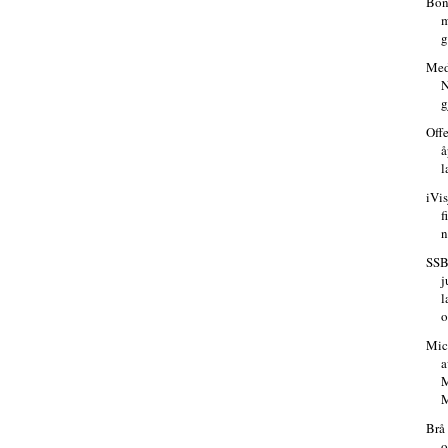
Bonn
m
g
Medi
N
g
Off
å
l
iVis
f
n
SSB
j
l
o
Mic
a
M
M
Brå 
o