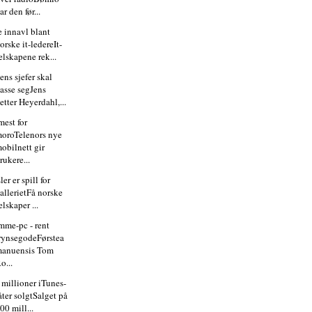
ar den før...
 innavl blant
orske it-ledereIt-
elskapene rek...
ens sjefer skal
asse segJens
etter Heyerdahl,...
mest for
oroTelenors nye
obilnett gir
rukere...
ler er spill for
allerietFå norske
elskaper ...
mme-pc - rent
rynsegodeFørstea
anuensis Tom
o...
 millioner iTunes-
åter solgtSalget på
00 mill...