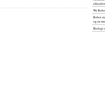
educatio
We Robo
Robot sie
og en mul
Biologi 