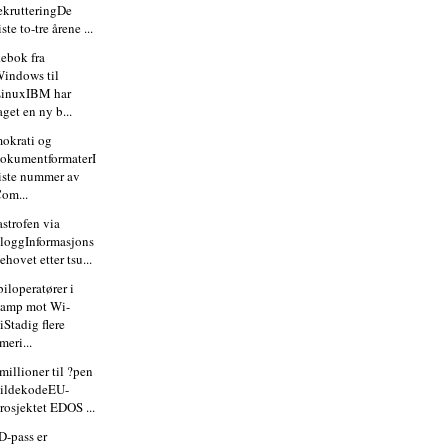
ekrutteringDe
iste to-tre årene ...
ebok fra
indows til
inuxIBM har
aget en ny b...
okrati og
okumentformaterI
iste nummer av
om...
astrofen via
loggInformasjons
ehovet etter tsu...
iloperatører i
amp mot Wi-
iStadig flere
meri...
millioner til ?pen
ildekodeEU-
rosjektet EDOS ...
D-pass er