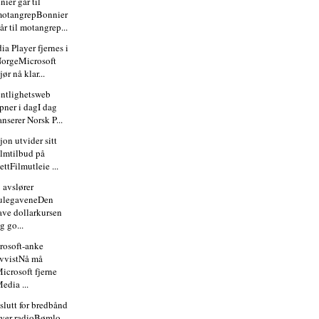
ier går til
otangrepBonnier
år til motangrep...
a Player fjernes i
orgeMicrosoft
jør nå klar...
entlighetsweb
pner i dagI dag
anserer Norsk P...
jon utvider sitt
ilmtilbud på
ettFilmutleie ...
 avslører
ulegaveneDen
ave dollarkursen
g go...
rosoft-anke
vvistNå må
icrosoft fjerne
edia ...
slutt for bredbånd
ver radioBømlo