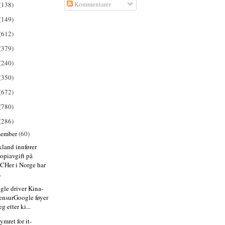
Kommentarer
(138)
(149)
(612)
(379)
(240)
(350)
(672)
(780)
(286)
sember
(60)
kland innfører
opiavgift på
CHer i Norge har
.
gle driver Kina-
ensurGoogle føyer
eg etter ki...
mret for it-