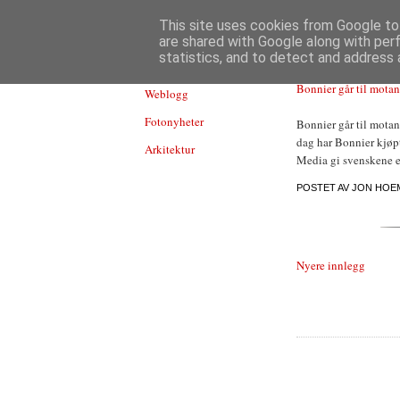
TEKNOLOGI
This site uses cookies from Google to 
are shared with Google along with per
statistics, and to detect and address 
Bonnier går til mota
Weblogg
Fotonyheter
Bonnier går til mota
dag har Bonnier kjøpt
Arkitektur
Media gi svenskene en
POSTET AV
JON HOE
Nyere innlegg