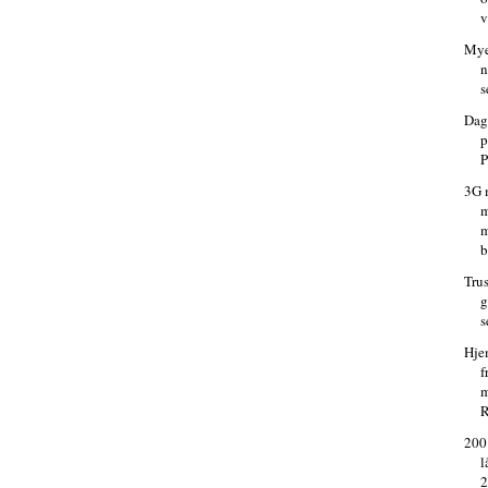
v
Mye
n
s
Dag
p
P
3G 
m
m
b
Trus
g
s
Hje
f
m
R
200
l
2