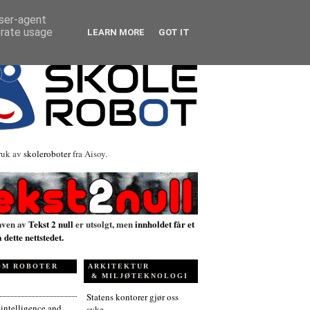
user-agent
erate usage
LEARN MORE
GOT IT
ruk av
skoleroboter
fra Aisoy.
aven av
Tekst 2 null
er utsolgt, men
innholdet får et
å dette nettstedet.
OM ROBOTER
ARKITEKTUR
& MILJØTEKNOLOGI
Statens kontorer gjør oss
l intelligence and
syke