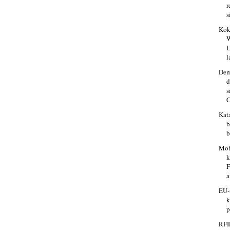
r
s
Kok
W
L
l
Dem
d
s
C
Kat
b
b
Mob
k
F
a
EU-
k
p
RFI