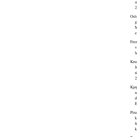
s
2
Osl
g
M
e
Fre
v
l
Kru
J
n
2
Kjø
u
d
E
Pir
k
f
k