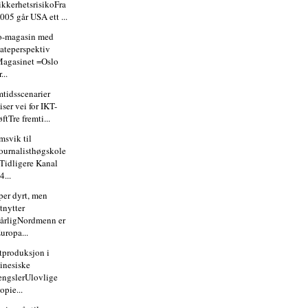
ikkerhetsrisikoFra
005 går USA ett ...
o-magasin med
ateperspektiv
agasinet =Oslo
r...
mtidsscenarier
iser vei for IKT-
øftTre fremti...
msvik til
ournalisthøgskole
Tidligere Kanal
4...
per dyrt, men
tnytter
årligNordmenn er
uropa...
atproduksjon i
inesiske
engslerUlovlige
opie...