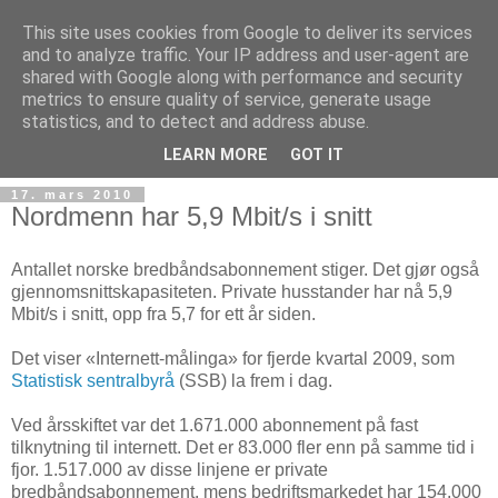
This site uses cookies from Google to deliver its services
and to analyze traffic. Your IP address and user-agent are
shared with Google along with performance and security
metrics to ensure quality of service, generate usage
Teknologinyheter
statistics, and to detect and address abuse.
LEARN MORE
GOT IT
17. mars 2010
Nordmenn har 5,9 Mbit/s i snitt
Antallet norske bredbåndsabonnement stiger. Det gjør også
gjennomsnittskapasiteten. Private husstander har nå 5,9
Mbit/s i snitt, opp fra 5,7 for ett år siden.
Det viser «Internett-målinga» for fjerde kvartal 2009, som
Statistisk sentralbyrå
(SSB) la frem i dag.
Ved årsskiftet var det 1.671.000 abonnement på fast
tilknytning til internett. Det er 83.000 fler enn på samme tid i
fjor. 1.517.000 av disse linjene er private
bredbåndsabonnement, mens bedriftsmarkedet har 154.000