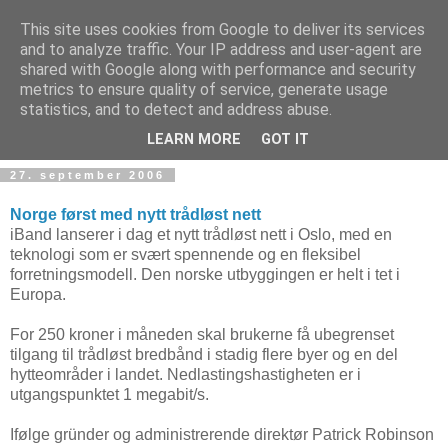
This site uses cookies from Google to deliver its services
and to analyze traffic. Your IP address and user-agent are
shared with Google along with performance and security
metrics to ensure quality of service, generate usage
Teknologinyheter
statistics, and to detect and address abuse.
LEARN MORE
GOT IT
27. september 2006
Norge først med nytt trådløst nett
iBand lanserer i dag et nytt trådløst nett i Oslo, med en
teknologi som er svært spennende og en fleksibel
forretningsmodell. Den norske utbyggingen er helt i tet i
Europa.
For 250 kroner i måneden skal brukerne få ubegrenset
tilgang til trådløst bredbånd i stadig flere byer og en del
hytteområder i landet. Nedlastingshastigheten er i
utgangspunktet 1 megabit/s.
Ifølge gründer og administrerende direktør Patrick Robinson