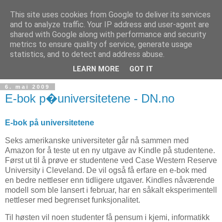
This site uses cookies from Google to deliver its services
and to analyze traffic. Your IP address and user-agent are
shared with Google along with performance and security
metrics to ensure quality of service, generate usage
Teknologinyheter
statistics, and to detect and address abuse.
LEARN MORE
GOT IT
6. mai 2009
E-bok p�universitetene - DN.no
E-bok på universitetene
Seks amerikanske universiteter går nå sammen med
Amazon for å teste ut en ny utgave av Kindle på studentene.
Først ut til å prøve er studentene ved Case Western Reserve
University i Cleveland. De vil også få erfare en e-bok med
en bedre nettleser enn tidligere utgaver. Kindles nåværende
modell som ble lansert i februar, har en såkalt eksperimentell
nettleser med begrenset funksjonalitet.
Til høsten vil noen studenter få pensum i kjemi, informatikk