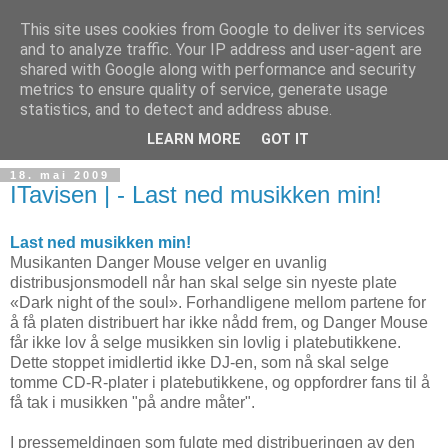
This site uses cookies from Google to deliver its services
and to analyze traffic. Your IP address and user-agent are
shared with Google along with performance and security
metrics to ensure quality of service, generate usage
Teknologinyheter
statistics, and to detect and address abuse.
LEARN MORE
GOT IT
18. mai 2009
ITavisen | - Last ned musikken min!
Last ned musikken min!
Musikanten Danger Mouse velger en uvanlig
distribusjonsmodell når han skal selge sin nyeste plate
«Dark night of the soul». Forhandligene mellom partene for
å få platen distribuert har ikke nådd frem, og Danger Mouse
får ikke lov å selge musikken sin lovlig i platebutikkene.
Dette stoppet imidlertid ikke DJ-en, som nå skal selge
tomme CD-R-plater i platebutikkene, og oppfordrer fans til å
få tak i musikken "på andre måter".
I pressemeldingen som fulgte med distribueringen av den