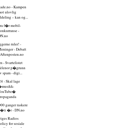
lade.no - Kampen
ot ulovlig
ildeling – kan og...
ra f�r mobil-
onkurranse -
DN.no
gerne ruler! -
eninger - Debatt
 Aftenposten.no
 - Svartelistet
elenor p�grunn
v spam - digi...
4 - Skal lage
�musikk-
YouTube�
ropaganda
000 ganger raskere
�ti �r - DN.no
riges Radios
olicy for sosiale