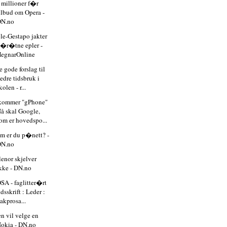
 millioner f�r
ilbud om Opera -
DN.no
le-Gestapo jakter
�r�tne epler -
egnarOnline
e gode forslag til
edre tidsbruk i
kolen - r...
kommer "gPhone"
å skal Google,
om er hovedspo...
m er du p�nett? -
DN.no
lenor skjelver
kke - DN.no
SA - faglitter�rt
idsskrift : Leder :
akprosa...
en vil velge en
okia - DN.no