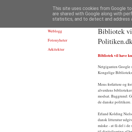
TEKNOLOGI
This site uses cookies from Google to 
are shared with Google along with per
statistics, and to detect and address 
Bibliotek v
Weblogg
Politiken.d
Fotonyheter
Arkitektur
Bibliotek vil have k
Netgiganten Google ska
Kongelige Biblioteks
Mens forfattere og fo
alverdens biblioteker
modsat. Baggrund: Go
de danske politikere.
Erland Kolding Nielsen
dansk litteratur udgiv
måske - at få del i de 
til digitalisering af 