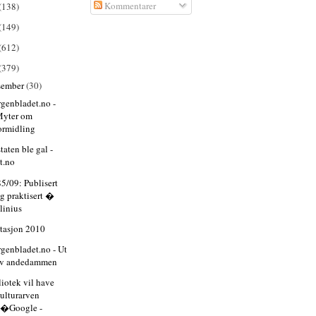
Kommentarer
(138)
(149)
(612)
(379)
sember
(30)
genbladet.no -
Myter om
ormidling
taten ble gal -
t.no
85/09: Publisert
g praktisert �
linius
itasjon 2010
genbladet.no - Ut
av andedammen
liotek vil have
ulturarven
p�Google -