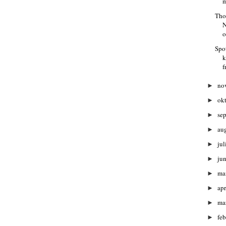
m
Thon
N
o
Spo
k
f
no
►
ok
►
se
►
au
►
jul
►
ju
►
ma
►
apr
►
ma
►
fe
►