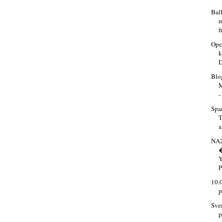
Bal
m
f
Ope
k
Blog
M
-
Spam
T
a
NA2
P
10.
p
Sve
p