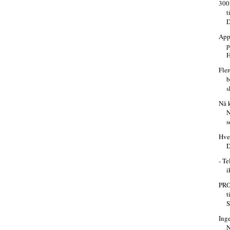
300
t
App
p
H
Fler
b
s
Nå 
N
s
Hve
- Te
i
PRO
t
S
Ing
N