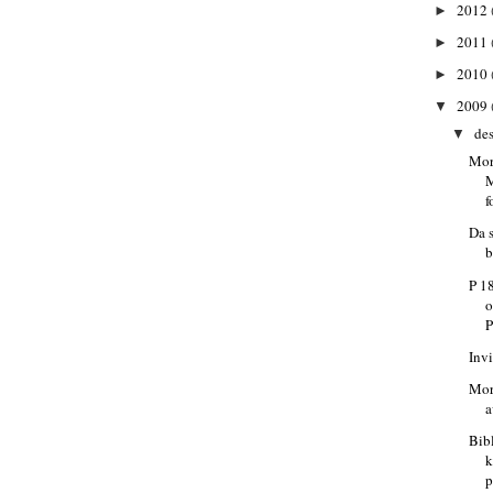
2012
►
2011
►
2010
►
2009
▼
de
▼
Mor
f
Da s
b
P 1
o
P
Inv
Mor
Bib
k