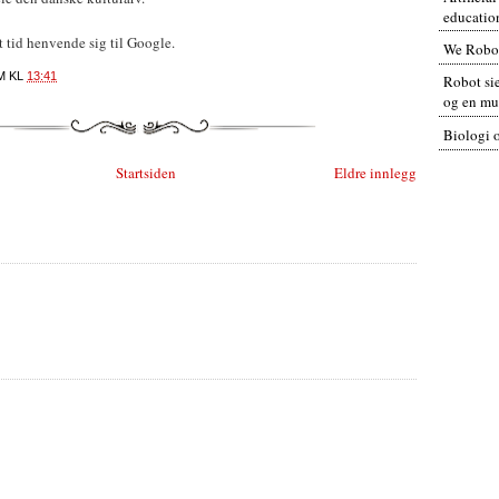
educatio
t tid henvende sig til Google.
We Robo
M
KL
13:41
Robot sie
og en mul
Biologi 
Startsiden
Eldre innlegg