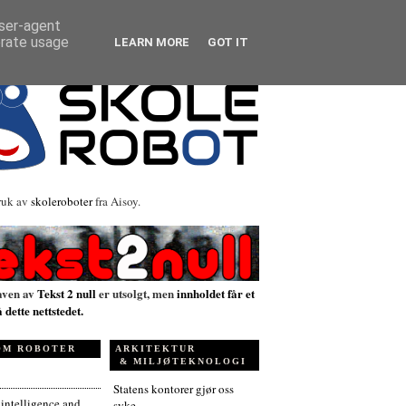
user-agent
erate usage
LEARN MORE
GOT IT
ruk av
skoleroboter
fra Aisoy.
aven av
Tekst 2 null
er utsolgt, men
innholdet får et
å dette nettstedet.
OM ROBOTER
ARKITEKTUR
& MILJØTEKNOLOGI
Statens kontorer gjør oss
l intelligence and
syke