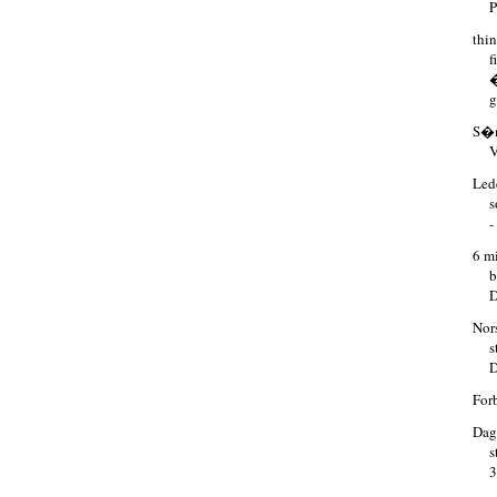
P
thi
f
g
S�m
V
Led
-
6 m
b
Nor
s
For
Dag
s
3