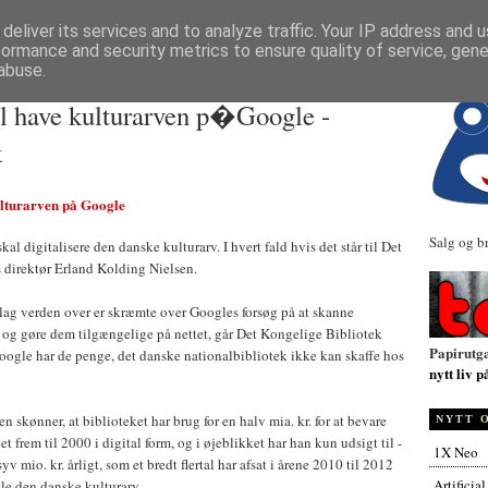
NYHETER
deliver its services and to analyze traffic. Your IP address and 
formance and security metrics to ensure quality of service, gen
abuse.
il have kulturarven p�Google -
k
ulturarven på Google
Salg og b
l digitalisere den danske kulturarv. I hvert fald hvis det står til Det
 direktør Erland Kolding Nielsen.
rlag verden over er skræmte over Googles forsøg på at skanne
 og gøre dem tilgængelige på nettet, går Det Kongelige Bibliotek
Papirutg
ogle har de penge, det danske nationalbibliotek ikke kan skaffe hos
nytt liv p
 skønner, at biblioteket har brug for en halv mia. kr. for at bevare
NYTT 
et frem til 2000 i digital form, og i øjeblikket har han kun udsigt til -
1X Neo
syv mio. kr. årligt, som et bredt flertal har afsat i årene 2010 til 2012
Artificia
hele den danske kulturarv.