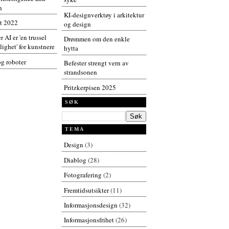
n
KI-designverktøy i arkitektur
t 2022
og design
r AI er 'en trussel
Drømmen om den enkle
ighet' for kunstnere
hytta
og roboter
Befester strengt vern av
strandsonen
Pritzkerpisen 2025
SØK
TEMA
Design
(3)
Diablog
(28)
Fotografering
(2)
Fremtidsutsikter
(11)
Informasjonsdesign
(32)
Informasjonsfrihet
(26)