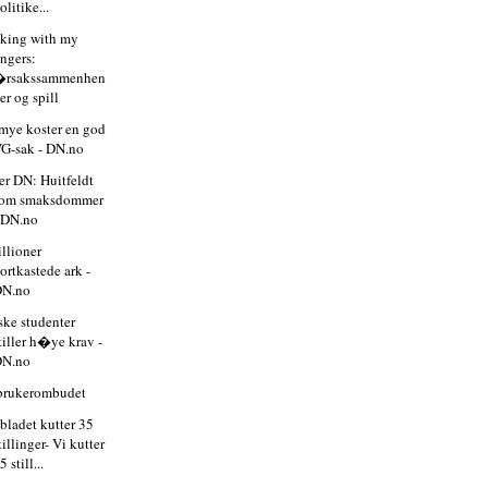
olitike...
nking with my
ingers:
�rsakssammenhen
er og spill
ye koster en god
G-sak - DN.no
er DN: Huitfeldt
som smaksdommer
 DN.no
illioner
ortkastede ark -
DN.no
ske studenter
tiller h�ye krav -
DN.no
brukerombudet
bladet kutter 35
tillinger- Vi kutter
5 still...