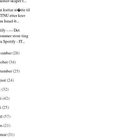
edier skaper f...
 kuttar st�tte til
TNU etter krav
m Israel-b...
tify - — Det
ommer store ting
ra Spotify - IT...
vember
(28)
tober
(34)
ptember
(25)
gust
(24)
i
(32)
ni
(42)
i
(25)
il
(57)
rs
(21)
bruar
(31)