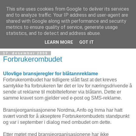
This site uses cookies from Google to deliver its services
and to analyze traffic. Your IP address and user-agent are
shared with Google along with performance and security
metrics to ensure quality of service, generate usage
Teknologinyheter
statistics, and to detect and address abuse.
LEARN MORE
GOT IT
17. desember 2009
Forbrukerombudet
Ulovlige bransjeregler for blåtannreklame
Forbrukerombudet har tidligere slått fast at det kreves
samtykke fra forbrukeren før det er lov for næringsdrivende å
sende ut reklame til mobiltelefoner via blåtann. Dette er
samme kravet som gjelder ved e-post og SMS-reklame.
Bransjeorganisasjonene Nordma, Anfo og Inma har hatt
svært vondt for å akseptere Forbrukerombudets standpunkt
og var i september i dialog med ombudet om dette.
Etter møtet med bransjeorganisasjonene har ikke