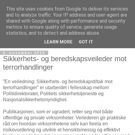
This site uses cookies from Google to deliver its services
and to analyze traffic. Your IP address and user-agent are
shared with Google along with performance and security
metrics to ensure quality of service, generate usage
Teknologinyheter
statistics, and to detect and address abuse.
LEARN MORE
GOT IT
6. november 2010
Sikkerhets- og beredskapsveileder mot
terrorhandlinger
”En veiledning: Sikkerhets- og beredskapstiltak mot
terrorhandlinger” er utarbeidet i fellesskap mellom
Politidirektoratet, Politiets sikkerhetstjeneste og
Nasjonalsikkerhetsmyndighet.
Publikasjonen, som er ugradert, retter seg mot både
offentlige og private virksomheter. Veilederen gir praktiske
råd om hvordan virksomhetene selv kan foreta en
risikovurdering og utvikle et hensiktsmessig og effektivt