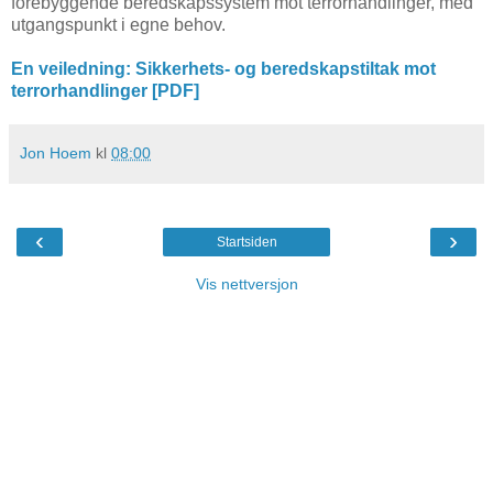
forebyggende beredskapssystem mot terrorhandlinger, med
utgangspunkt i egne behov.
En veiledning: Sikkerhets- og beredskapstiltak mot
terrorhandlinger [PDF]
Jon Hoem
kl
08:00
‹
›
Startsiden
Vis nettversjon