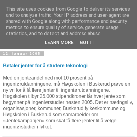
This site uses cookies from Google to deliver its services
and to analyze traffic. Your IP address and user-agent are
shared with Google along with performance and security
metrics to ensure quality of service, generate usage
Teknologinyheter
statistics, and to detect and address abuse.
LEARN MORE
GOT IT
12. januar 2005
Betaler jenter for å studere teknologi
Med en jenteandel ned mot 10 prosent på
ingeniørutdanningene, må Høgskolen i Buskerud prøve en
ny vri for å få flere jenter til ingeniørutdanningene.
Høgskolen tilbyr 25.000 stipendkroner får hver jente som
begynner på ingeniørstudier høsten 2005. Det er næringsliv,
organisasjoner, kommuner, Buskerud fylkeskommune og
Høgskolen i Buskerud som samarbeider om
«Jentekampanjen» som skal få flere jenter til å velge
ingeniørstudier i fylket.