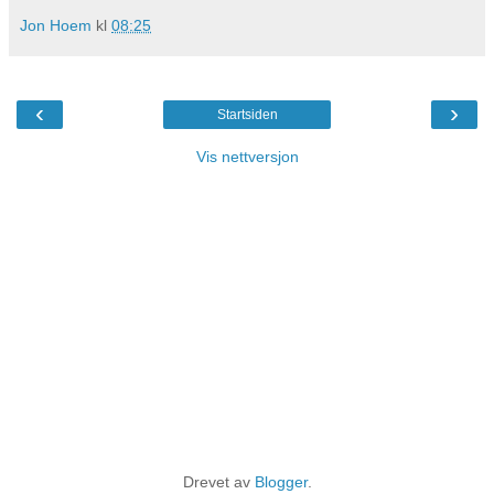
Jon Hoem
kl
08:25
‹
›
Startsiden
Vis nettversjon
Drevet av
Blogger
.