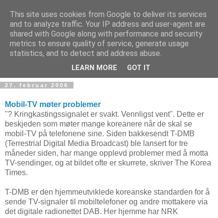
This site uses cookies from Google to deliver its services
and to analyze traffic. Your IP address and user-agent are
shared with Google along with performance and security
metrics to ensure quality of service, generate usage
Teknologinyheter
statistics, and to detect and address abuse.
LEARN MORE
GOT IT
27. februar 2006
Mobil-TV møter problemer
"? Kringkastingssignalet er svakt. Vennligst vent". Dette er
beskjeden som møter mange koreanere når de skal se
mobil-TV på telefonene sine. Siden bakkesendt T-DMB
(Terrestrial Digital Media Broadcast) ble lansert for tre
måneder siden, har mange opplevd problemer med å motta
TV-sendinger, og at bildet ofte er skurrete, skriver The Korea
Times.
T-DMB er den hjemmeutviklede koreanske standarden for å
sende TV-signaler til mobiltelefoner og andre mottakere via
det digitale radionettet DAB. Her hjemme har NRK