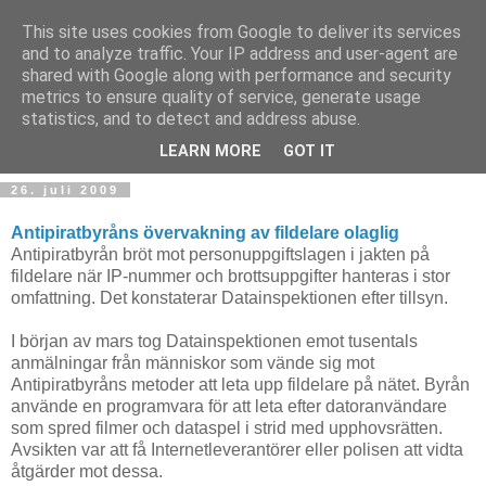
This site uses cookies from Google to deliver its services
and to analyze traffic. Your IP address and user-agent are
shared with Google along with performance and security
metrics to ensure quality of service, generate usage
Teknologinyheter
statistics, and to detect and address abuse.
LEARN MORE
GOT IT
26. juli 2009
Antipiratbyråns övervakning av fildelare olaglig
Antipiratbyrån bröt mot personuppgiftslagen i jakten på
fildelare när IP-nummer och brottsuppgifter hanteras i stor
omfattning. Det konstaterar Datainspektionen efter tillsyn.
I början av mars tog Datainspektionen emot tusentals
anmälningar från människor som vände sig mot
Antipiratbyråns metoder att leta upp fildelare på nätet. Byrån
använde en programvara för att leta efter datoranvändare
som spred filmer och dataspel i strid med upphovsrätten.
Avsikten var att få Internetleverantörer eller polisen att vidta
åtgärder mot dessa.