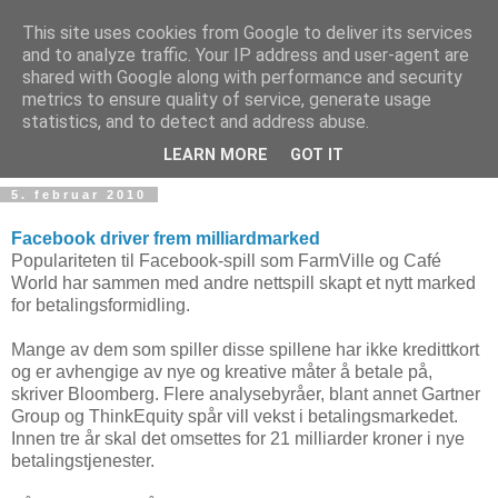
This site uses cookies from Google to deliver its services
and to analyze traffic. Your IP address and user-agent are
shared with Google along with performance and security
metrics to ensure quality of service, generate usage
Teknologinyheter
statistics, and to detect and address abuse.
LEARN MORE
GOT IT
5. februar 2010
Facebook driver frem milliardmarked
Populariteten til Facebook-spill som FarmVille og Café
World har sammen med andre nettspill skapt et nytt marked
for betalingsformidling.
Mange av dem som spiller disse spillene har ikke kredittkort
og er avhengige av nye og kreative måter å betale på,
skriver Bloomberg. Flere analysebyråer, blant annet Gartner
Group og ThinkEquity spår vill vekst i betalingsmarkedet.
Innen tre år skal det omsettes for 21 milliarder kroner i nye
betalingstjenester.