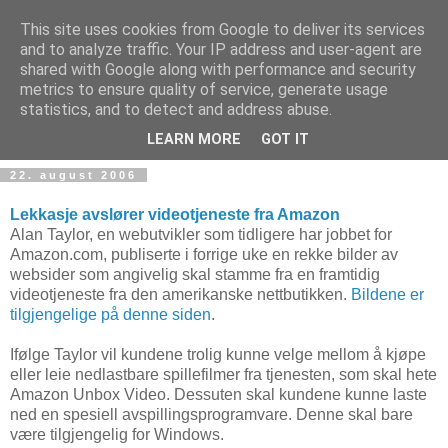
This site uses cookies from Google to deliver its services
and to analyze traffic. Your IP address and user-agent are
shared with Google along with performance and security
metrics to ensure quality of service, generate usage
Teknologinyheter
statistics, and to detect and address abuse.
LEARN MORE
GOT IT
22. august 2006
Lekkasje avslører videotjeneste fra Amazon
Alan Taylor, en webutvikler som tidligere har jobbet for
Amazon.com, publiserte i forrige uke en rekke bilder av
websider som angivelig skal stamme fra en framtidig
videotjeneste fra den amerikanske nettbutikken.
Bildene er
tilgjengelige på denne siden
.
Ifølge Taylor vil kundene trolig kunne velge mellom å kjøpe
eller leie nedlastbare spillefilmer fra tjenesten, som skal hete
Amazon Unbox Video. Dessuten skal kundene kunne laste
ned en spesiell avspillingsprogramvare. Denne skal bare
være tilgjengelig for Windows.