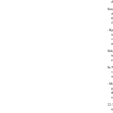
d
Sim
s
f
(
- Kj
i
v
m
Sli
t
e
Se 
v
s
- M
g
f
o
22-?
n