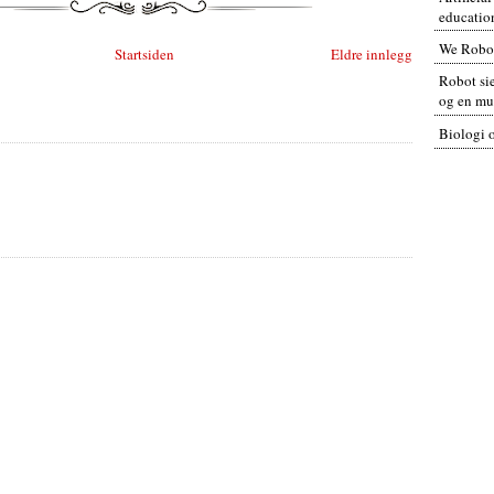
educatio
We Robo
Startsiden
Eldre innlegg
Robot sie
og en mul
Biologi 