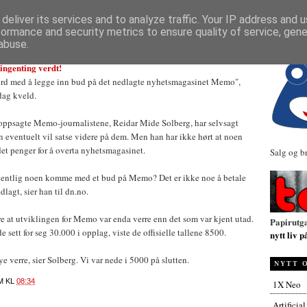
NYHETER
deliver its services and to analyze traffic. Your IP address and 
formance and security metrics to ensure quality of service, gen
abuse.
 ingenting verdt!
ferd med å legge inn bud på det nedlagte nyhetsmagasinet Memo",
dag kveld.
 oppsagte Memo-journalistene, Reidar Mide Solberg, har selvsagt
n eventuelt vil satse videre på dem. Men han har ikke hørt at noen
et penger for å overta nyhetsmagasinet.
Salg og b
egentlig noen komme med et bud på Memo? Det er ikke noe å betale
dlagt, sier han til dn.no.
e at utviklingen for Memo var enda verre enn det som var kjent utad.
Papirutg
sett for seg 30.000 i opplag, viste de offisielle tallene 8500.
nytt liv p
e verre, sier Solberg. Vi var nede i 5000 på slutten.
NYTT 
M
KL
08:34
1X Neo
Artificia