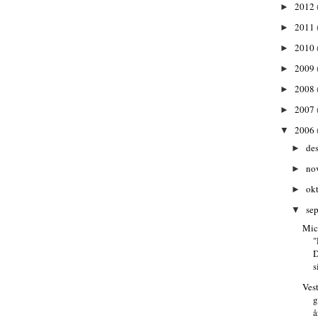
2012
►
2011
►
2010
►
2009
►
2008
►
2007
►
2006
▼
de
►
no
►
ok
►
se
▼
Mic
D
s
Ves
g
å