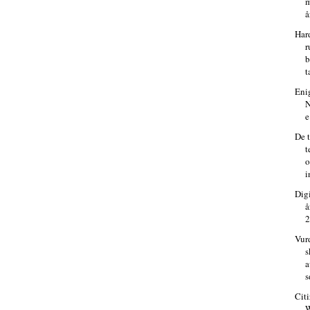
m
å
Har
r
b
t
Eni
N
e
De t
t
o
i
Dig
å
2
Vur
s
a
s
Cit
W