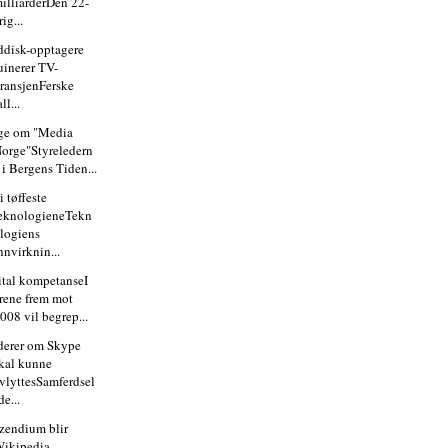
illiarderDen 22-
rig...
ddisk-opptagere
uinerer TV-
ransjenFerske
all...
ge om "Media
orge"Styreledern
 i Bergens Tiden...
i tøffeste
eknologieneTekn
logiens
nnvirknin...
ital kompetanseI
rene frem mot
008 vil begrep...
derer om Skype
kal kunne
vlyttesSamferdsel
de...
izendium blir
ikipedia-