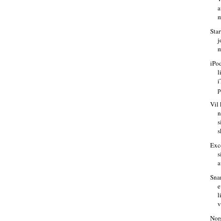
a
m
Star
j
m
iPo
l
i
p
Vil
n
s
s
Exc
s
a
Snar
e
l
v
Norg