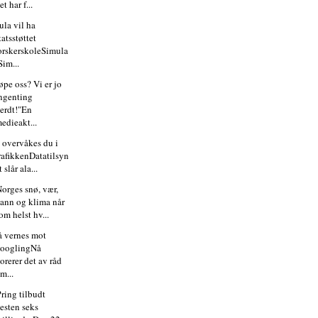
et har f...
ula vil ha
tatsstøttet
orskerskoleSimula
Sim...
øpe oss? Vi er jo
ngenting
erdt!"En
edieakt...
k overvåkes du i
rafikkenDatatilsyn
t slår ala...
Norges snø, vær,
ann og klima når
om helst hv...
å vernes mot
ooglingNå
lorerer det av råd
m...
ring tilbudt
esten seks