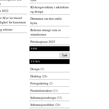
n
KI-designverktøy i arkitektur
t 2022
og design
r AI er 'en trussel
Drømmen om den enkle
ighet' for kunstnere
hytta
og roboter
Befester strengt vern av
strandsonen
Pritzkerpisen 2025
SØK
TEMA
Design
(3)
Diablog
(28)
Fotografering
(2)
Fremtidsutsikter
(11)
Informasjonsdesign
(32)
Informasjonsfrihet
(26)