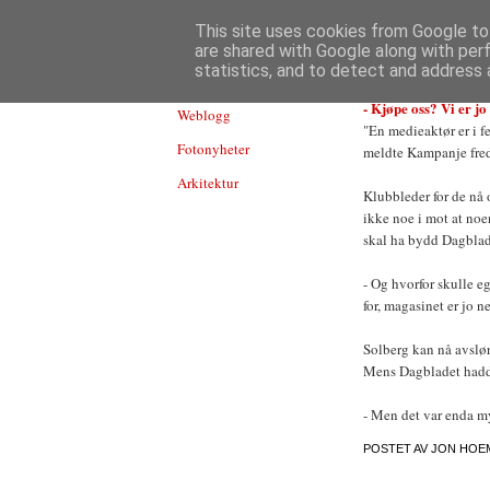
TEKNOLOGI
This site uses cookies from Google to 
are shared with Google along with per
statistics, and to detect and address 
- Kjøpe oss? Vi er jo
Weblogg
"En medieaktør er i 
Fotonyheter
meldte Kampanje fre
Arkitektur
Klubbleder for de nå
ikke noe i mot at noe
skal ha bydd Dagblad
- Og hvorfor skulle 
for, magasinet er jo ne
Solberg kan nå avslør
Mens Dagbladet hadde 
- Men det var enda my
POSTET AV
JON HOE