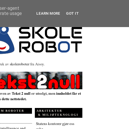
user-agent
erate usage
LEARN MORE
GOT IT
ruk av
skoleroboter
fra Aisoy.
aven av
Tekst 2 null
er utsolgt, men
innholdet får et
å dette nettstedet.
OM ROBOTER
ARKITEKTUR
& MILJØTEKNOLOGI
Statens kontorer gjør oss
l intelligence and
syke