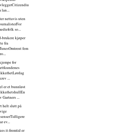
vleggerCitizendiu
 lan...
ter nettavis uten
ournalisterFor
ediefolk so...
d-brukere kjøper
ite fra
TunesOmtrent fem
ro...
 kjempe for
ettkundenes
ikkerhetLørdag
krev ...
el er et bunnløst
ikkerhetshullEn
v Gartners ...
t helt slutt på
vige
isenserTidligere
ar ev...
es it-fremtid er