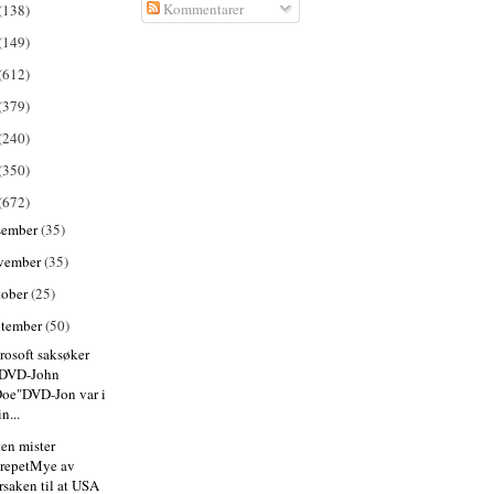
Kommentarer
(138)
(149)
(612)
(379)
(240)
(350)
(672)
sember
(35)
vember
(35)
tober
(25)
ptember
(50)
rosoft saksøker
"DVD-John
oe"DVD-Jon var i
in...
ten mister
repetMye av
rsaken til at USA