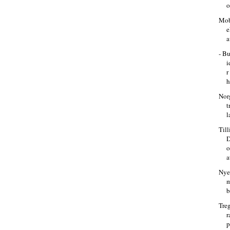
o
Mob
e
a
- B
i
r
h
Nor
t
l
Till
D
o
a
Nye 
m
b
Tre
r
p