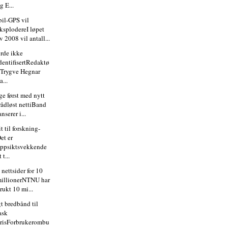
g E...
il-GPS vil
ksplodereI løpet
v 2008 vil antall...
urde ikke
dentifisertRedaktø
 Trygve Hegnar
a...
ge først med nytt
rådløst nettiBand
anserer i...
it til forskning-
et er
ppsiktsvekkende
t t...
nettsider for 10
illionerNTNU har
rukt 10 mi...
gt bredbånd til
ask
risForbrukerombu