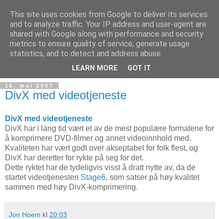
This site uses cookies from Google to deliver its services
and to analyze traffic. Your IP address and user-agent are
shared with Google along with performance and security
metrics to ensure quality of service, generate usage
Teknologinyheter
statistics, and to detect and address abuse.
LEARN MORE
GOT IT
15. mai 2007
DivX med videotjeneste
DivX med videotjeneste
DivX har i lang tid vært et av de mest populære formatene for
å komprimere DVD-filmer og annet videoinnhold med.
Kvaliteten har vært godt over akseptabel for folk flest, og
DivX har deretter for rykte på seg for det.
Dette ryktet har de tydeligvis visst å dratt nytte av, da de
startet videotjenesten
Stage6
, som satser på høy kvalitet
sammen med høy DivX-komprimering.
Jon Hoem
kl
20:03