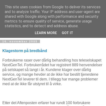
This site uses cookies from Google to deliver its services
and to analyze traffic. Your IP address and user-agent are
shared with Google along with performance and security
metrics to ensure quality of service, generate usage
Teknologinyheter
statistics, and to detect and address abuse.
LEARN MORE
GOT IT
16. november 2005
Klagestorm på bredbånd
Forbrukerne raser over dårlig behandling hos teleselskapet
NextGenTel. Forbrukerrådet har registrert 889 henvendelser
på selskapet så langt i år. Kundene klager over dårlig
service, og mange hevder at de ikke har bestilt tjenestene
NextGenTel leverer til dem. I tillegg har mange problemer
med at de ikke får utstyret til å virke.
Etter det Aftenposten erfarer har rundt 100 forbrukere