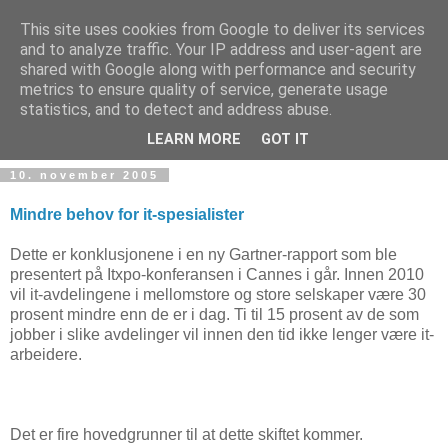
This site uses cookies from Google to deliver its services
and to analyze traffic. Your IP address and user-agent are
shared with Google along with performance and security
metrics to ensure quality of service, generate usage
Teknologinyheter
statistics, and to detect and address abuse.
LEARN MORE
GOT IT
10. november 2005
Mindre behov for it-spesialister
Dette er konklusjonene i en ny Gartner-rapport som ble
presentert på Itxpo-konferansen i Cannes i går. Innen 2010
vil it-avdelingene i mellomstore og store selskaper være 30
prosent mindre enn de er i dag. Ti til 15 prosent av de som
jobber i slike avdelinger vil innen den tid ikke lenger være it-
arbeidere.
Det er fire hovedgrunner til at dette skiftet kommer.