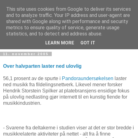
This site uses cookies from Google to deliver its services
and to analyze traffic. Your IP address and user-agent are
shared with Google along with performance and security
metrics to ensure quality of service, generate usage
Teknologinyheter
statistics, and to detect and address abuse.
LEARN MORE
GOT IT
11. november 2005
Over halvparten laster ned ulovlig
56,1 prosent av de spurte i
Pandoraundersøkelsen
laster
ned musikk fra fildelingsnettverk. Likevel mener forsker
Hendrik Storstein Spilker at platebransjens ensidige fokus
på ulovlig nedlasting gjør internett til en kunstig fiende for
musikkindustrien.
- Svarene fra deltakerne i studien viser at det er stor bredde i
musikkrelaterte aktiviteter på nettet - alt fra å finne