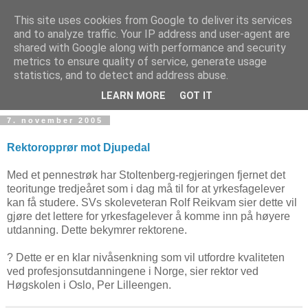
This site uses cookies from Google to deliver its services
and to analyze traffic. Your IP address and user-agent are
shared with Google along with performance and security
metrics to ensure quality of service, generate usage
Teknologinyheter
statistics, and to detect and address abuse.
LEARN MORE
GOT IT
7. november 2005
Rektoropprør mot Djupedal
Med et pennestrøk har Stoltenberg-regjeringen fjernet det
teoritunge tredjeåret som i dag må til for at yrkesfagelever
kan få studere. SVs skoleveteran Rolf Reikvam sier dette vil
gjøre det lettere for yrkesfagelever å komme inn på høyere
utdanning. Dette bekymrer rektorene.
? Dette er en klar nivåsenkning som vil utfordre kvaliteten
ved profesjonsutdanningene i Norge, sier rektor ved
Høgskolen i Oslo, Per Lilleengen.